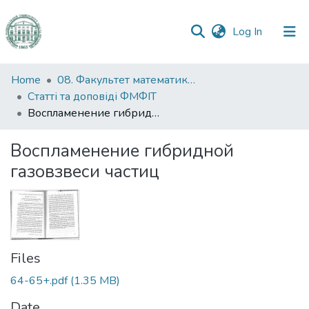
(current)
Log In
Communities
Home
08. Факультет математики, фізики та інформаційних технологій
&
Статті та доповіді ФМФІТ
Collections
Воспламенение гибридной газовзвеси частиц
All of DSpace
Воспламенение гибридной
газовзвеси частиц
Statistics
Files
64-65+.pdf
(1.35 MB)
Date