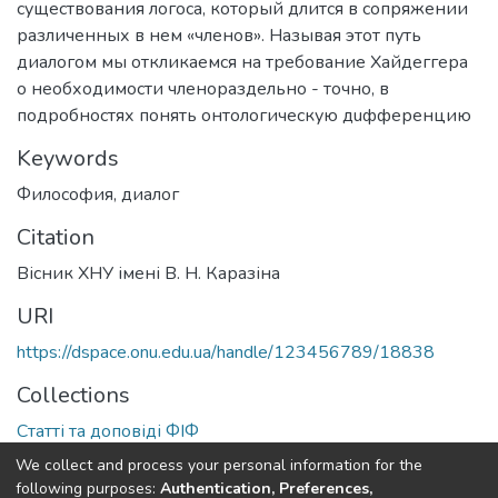
существования логоса, который длится в сопряжении
различенных в нем «членов». Называя этот путь
диалогом мы откликаемся на требование Хайдеггера
о необходимости членораздельно - точно, в
подробностях понять онтологическую дuфференцию
Keywords
Философия
,
диалог
Citation
Вісник ХНУ імені В. Н. Каразіна
URI
https://dspace.onu.edu.ua/handle/123456789/18838
Collections
Статті та доповіді ФІФ
We collect and process your personal information for the
Full item page
following purposes:
Authentication, Preferences,