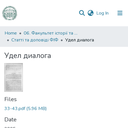
(current)
Log In
Communities
Home
06. Факультет історії та філософії
&
Статті та доповіді ФІФ
Удел диалога
Collections
Удел диалога
All of DSpace
Statistics
Files
33-43.pdf
(5.96 MB)
Date