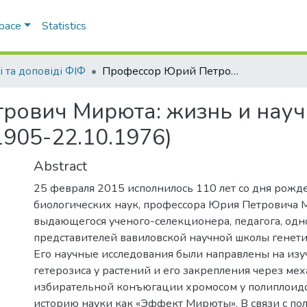
Space
Statistics
і та доповіді ФІФ
Профессор Юрий Петрович Мирюта: жизнь и научно-педагогическая деятельность (25.02.1905-22.10.1976)
рович Мирюта: жизнь и науч
1905-22.10.1976)
Abstract
25 февраля 2015 исполнилось 110 лет со дня рожд
биологических наук, профессора Юрия Петровича 
выдающегося ученого-селекционера, педагога, одн
представителей вавиловской научной школы генети
Его научные исследования были направлены на из
гетерозиса у растений и его закрепления через ме
избирательной конъюгации хромосом у полиплоидо
историю науки как «Эффект Мирюты». В связи с по