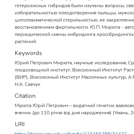
гетерозисных гибридов были изучены вопросы, свя
избирательностью оплодотворения пыльцы, мужск
цитоплазматической стерильностью, ее закреплени
восстановлением фертильности. Ю.П. Мирюта - ав
периодической смены инбридинга кроссбридингом
растений.
Keywords
Юрий Петрович Мирюта
,
научные исследования
,
Ср
плодоовощной институт
,
Всесоюзный Институт Рас
(ВИР)
,
Всесоюзный Институт Масличных культур
,
A.
Н.А. Савчук
Citation
Мірюта Юрій Петрович – видатний генетик вавіловс
вчених (до 110 річчя від дня народження) (Умань, 
URI
https://dspace.onu.edu.ua/handle/123456789/31471