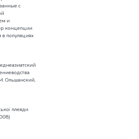
занные с
ой
ем и
тор концепции
 в популяциях
еднеазиатский
тениеводства
M. Ольшанский
,
ької плеяди
2008)