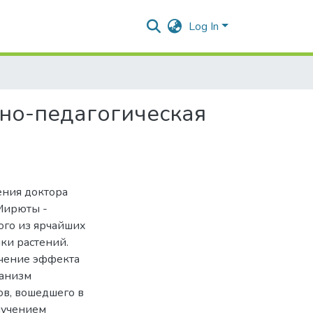
Log In
но-педагогическая
ения доктора
Мирюты -
ого из ярчайших
ки растений.
учение эффекта
ханизм
в, вошедшего в
лучением