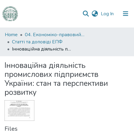
(current)
Log In
Communities
Home
04. Економіко-правовий факультет
&
Статті та доповіді ЕПФ
Collections
Інноваційна діяльність промислових підприємств України: стан та перспективи розвитку
All of DSpace
Інноваційна діяльність
промислових підприємств
Statistics
України: стан та перспективи
розвитку
Files