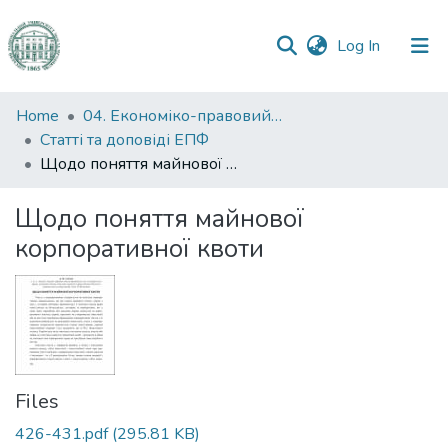
(current)
Log In
Communities
Home
04. Економіко-правовий факультет
&
Статті та доповіді ЕПФ
Collections
Щодо поняття майнової корпоративної квоти
All of DSpace
Щодо поняття майнової
корпоративної квоти
Statistics
Files
426-431.pdf
(295.81 KB)