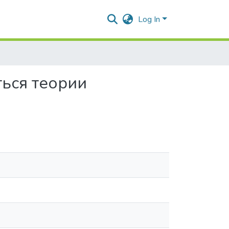
Log In
ться теории