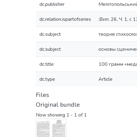
dc.publisher
Мелітопольськи
dc.relation.ispartofseries
;Вип. 26, Ч. 1, с
dc.subject
теория стихосл
dc.subject
основы сцениче
dc.title
100 грамм «меда
dc.type
Article
Files
Original bundle
Now showing
1 - 1 of 1