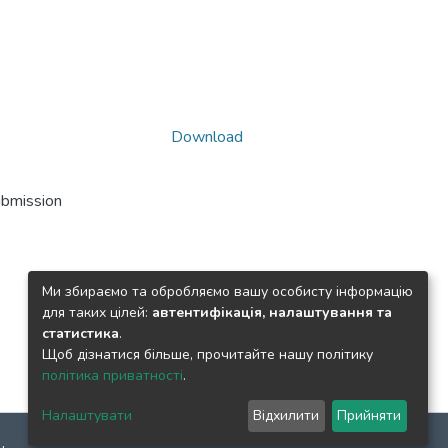
Download
ubmission
Ми збираємо та обробляємо вашу особисту інформацію
для таких цілей:
автентифікація, налаштування та
статистика
.
Щоб дізнатися більше, прочитайте нашу політику
політика приватності
.
Налаштувати
Відхилити
Прийняти