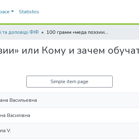
Space
Statistics
і та доповіді ФІФ
100 грамм «меда поэзии» или Кому и зачем обучаться теории стихосложения
зии» или Кому и зачем обуча
Simple item page
сана Васильевна
на Василівна
na V.