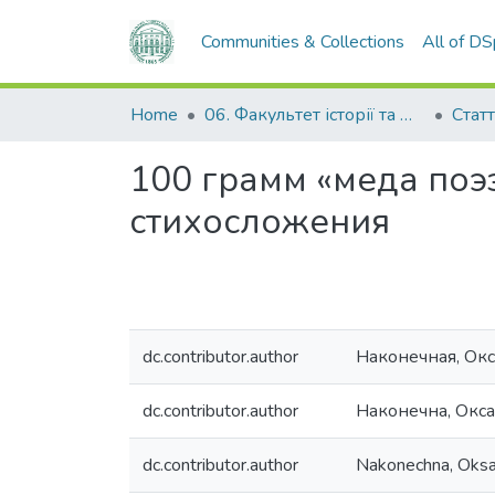
Communities & Collections
All of D
Home
06. Факультет історії та філософії
Статт
100 грамм «меда поэ
стихосложения
dc.contributor.author
Наконечная, Ок
dc.contributor.author
Наконечна, Окса
dc.contributor.author
Nakonechna, Oksa