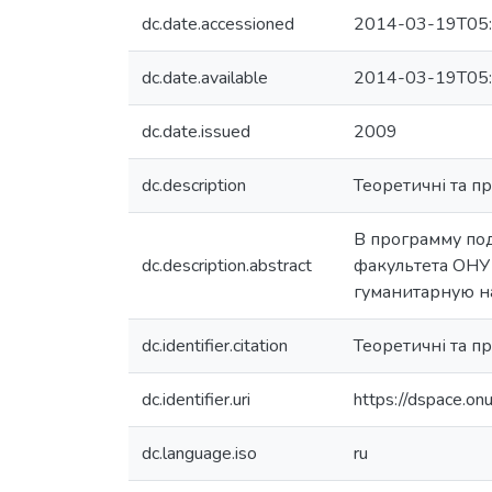
dc.date.accessioned
2014-03-19T05:
dc.date.available
2014-03-19T05:
dc.date.issued
2009
dc.description
Теоретичні та пр
В программу под
dc.description.abstract
факультета ОНУ
гуманитарную н
dc.identifier.citation
Теоретичні та пр
dc.identifier.uri
https://dspace.o
dc.language.iso
ru