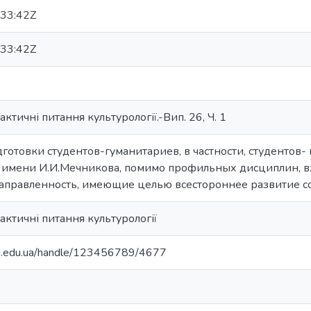
33:42Z
33:42Z
актичні питання культурології.-Вип. 26, Ч. 1
готовки студентов-гуманитариев, в частности, студентов-
 имени И.И.Мечникова, помимо профильных дисциплин, 
аправленность, имеющие целью всестороннее развитие с
актичні питання культурології
nu.edu.ua/handle/123456789/4677