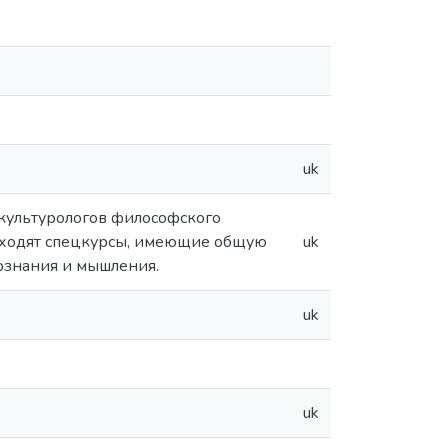
uk
 культурологов философского
входят спецкурсы, имеющие общую
uk
ознания и мышления.
uk
uk