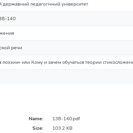
й державний педагогічний університет
 138-140
ожения
ской речи
 поэзии» или Кому и зачем обучаться теории стихосложен
Name:
138-140.pdf
Size:
103.2 KB