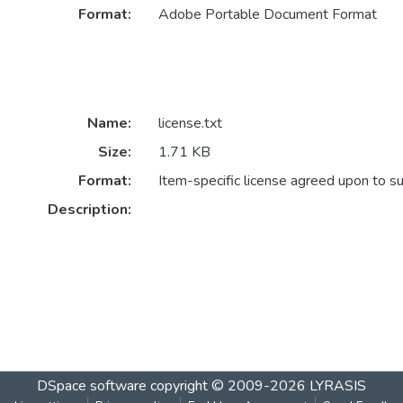
Format:
Adobe Portable Document Format
Name:
license.txt
Size:
1.71 KB
Format:
Item-specific license agreed upon to s
Description:
DSpace software
copyright © 2009-2026
LYRASIS