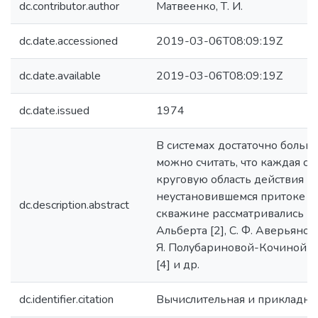
dc.contributor.author
Матвеенко, Т. И.
dc.date.accessioned
2019-03-06T08:09:19Z
dc.date.available
2019-03-06T08:09:19Z
dc.date.issued
1974
В системах достаточно больш
можно считать, что каждая с
круговую область действия [1]
неустановившемся притоке ж
dc.description.abstract
скважине рассматривались в 
Альберта [2], С. Ф. Аверьянова,
Я. Полубариновой-Кочиной [1]
[4] и др.
dc.identifier.citation
Вычислительная и прикладна