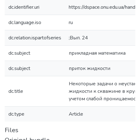
dc.identifier.uri
https://dspace.onu.edu.ua/han
dc.language.iso
ru
dc.relation.ispartofseries
;Вып. 24
dc.subject
прикладная математика
dc.subject
приток жидкости
Некоторые задачи о неустан
dc.title
жидкости к скважине в круго
учетом слабой проницаемост
dc.type
Article
Files