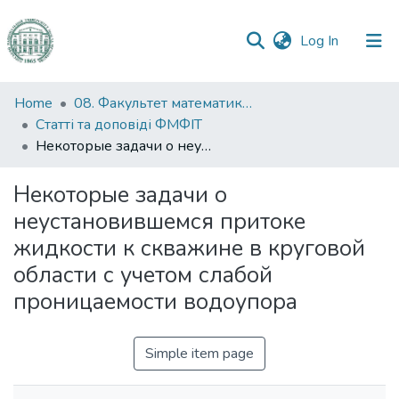
(current)
Log In
Communities
Home
08. Факультет математики, фізики та інформаційних технологій
&
Статті та доповіді ФМФІТ
Collections
Некоторые задачи о неустановившемся притоке жидкости к скважине в круговой области с учетом слабой проницаемости водоупора
All of DSpace
Некоторые задачи о
неустановившемся притоке
Statistics
жидкости к скважине в круговой
области с учетом слабой
проницаемости водоупора
Simple item page