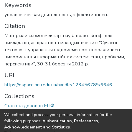
Keywords
управленческая деятельность
,
эффективность
Citation
Матеріали сьомої міжнар. наук.-практ. конф. для
викладачів, аспірантів та молодих вчених: "Сучасні
технології управління підприємством та можливості
використання інформаційних систем: стан, проблеми,
перспективи", 30-31 березня 2012 р.
URI
https://dspace.onu.edu.ua/handle/123456789/6646
Collections
Статті та доповіді ЕПФ
We collect and process your personal information for the
Full item page
following purposes:
Authentication, Preferences,
Acknowledgement and Statistics
.