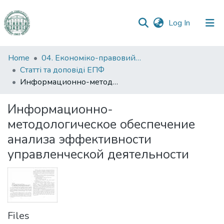
(current)
Log In
Communities
Home
04. Економіко-правовий факультет
&
Статті та доповіді ЕПФ
Collections
Информационно-методологическое обеспечение анализа эффективности управленческой деятельности
All of DSpace
Информационно-
методологическое обеспечение
Statistics
анализа эффективности
управленческой деятельности
Files