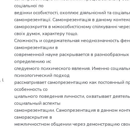
соціальної по­
ведінки особистості, охоплює діяльнісний та соціал
самонрезентації. Самонрезентація в даному контекс
саморозкриття в міжособистісному спілкуванні чер
своїх думок, характеру тощо.
Сложность и содержательная неоднозначность фе
самонрезентации в
современной науке раскрывается в разнообразных
определению ис­
следуемого психического явления. Именно социаль
психологический подход
І.
рассматривает самопрезентацию как постоянный п
особенность со­
циального поведения личности, охватывает деятел
социальный аспекты
самонрезентации. Самопрезентация в данном конт
самораскрытие в
межличностном общении через демонстрацию свои