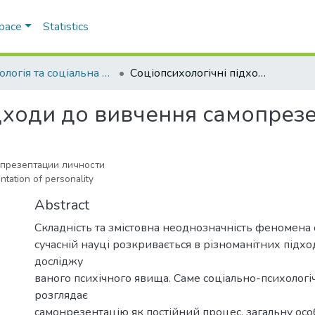
Space
Statistics
Психологія та соціальна робота
Соціопсихологічні підходи до вивчення самопрезентації особистості
дходи до вивчення самопрезен
презептации личности
tation of personality
Abstract
Складність та змістовна неоднозначність феномена 
сучас­ній науці розкривається в різноманітних підх
досліджу­
ваного психічного явища. Саме соціально-психологі
розглядає
самонрезентацію як постійний процес, загальну осо