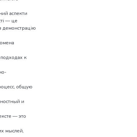
ьний аспекти
ті — це
ез демонстрацію
номена
 подходах к
но-
роцесс, общую
ьностный и
ексте — это
х мыслей,