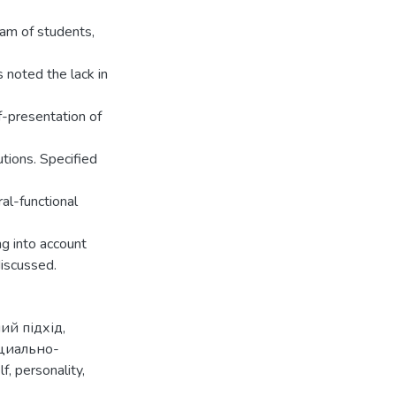
eam of students,
s noted the lack in
lf-presentation of
utions. Specified
ral-functional
ng into account
iscussed.
ий під­хід
,
циально-
lf
,
personality
,