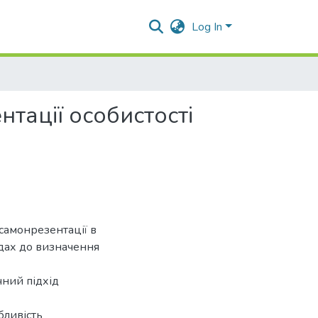
Log In
тації особистості
самонрезентації в
одах до визначення
чний підхід
бливість