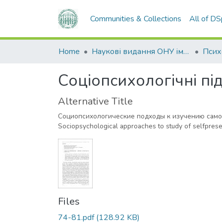
Communities & Collections
All of D
Home
Наукові видання ОНУ імені І. І. Мечникова
Соціопсихологічні пі
Alternative Title
Социопсихологические подходы к изучению само
Sociopsychological approaches to study of selfpresen
Files
74-81.pdf
(128.92 KB)