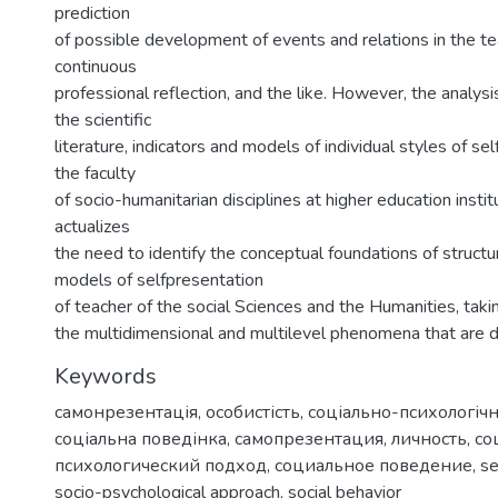
prediction
of possible development of events and relations in the t
continuous
professional reflection, and the like. However, the analysi
the scientific
literature, indicators and models of individual styles of se
the faculty
of socio-humanitarian disciplines at higher education instit
actualizes
the need to identify the conceptual foundations of structu
models of selfpresentation
of teacher of the social Sciences and the Humanities, taki
the multidimensional and multilevel phenomena that are d
Keywords
самонрезентація
,
особистість
,
соціально-психологічн
соціальна поведінка
,
самопрезентация
,
личность
,
со
психологический под­ход
,
социальное поведение
,
se
socio-psychological approach
,
social behavior