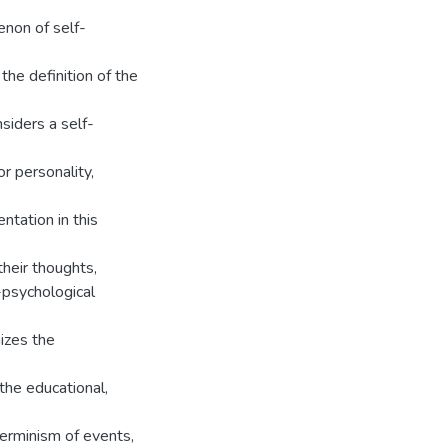
non of self-
the definition of the
siders a self-
r personality,
ntation in this
heir thoughts,
o-psychological
izes the
t the educational,
terminism of events,