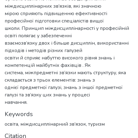
міждисциплінарних зв’язків, які значною
мірою сприяють підвищенню ефективності
професійної підготовки спеціалістів вищої
школи. Принцип міждисциплінарності у професійній
освіті полягає у забезпеченні
взаємозв’язку двох і більше дисциплін, використанні
підходів і методів різних галузей
освіти й сприяє набуттю високого рівня знань і
компетенцій майбутніх фахівців . Як
система, міжпредметні зв’язки мають структуру, яка
складається з трьох елементів: знань з
однієї предметної галузі, знань з іншої предметної
галузі та зв’язку цих знань у процесі
навчання.
Keywords
освіта
,
міждисциплінарний зв’язок
,
туризм
Citation