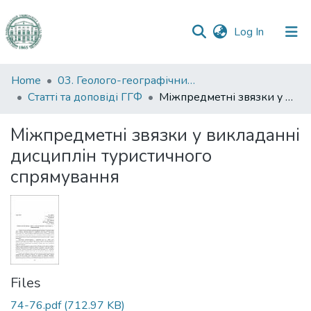
(current)
Log In
Communities
Home
03. Геолого-географічний факультет
&
Статті та доповіді ГГФ
Міжпредметні звязки у викладанні дисциплін туристичного спрямування
Collections
Міжпредметні звязки у викладанні
All of DSpace
дисциплін туристичного
спрямування
Statistics
Files
74-76.pdf
(712.97 KB)