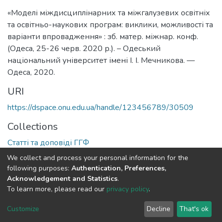
«Моделі міждисциплінарних та міжгалузевих освітніх
та освітньо-наукових програм: виклики, можливості та
варіанти впровадження» : зб. матер. міжнар. конф.
(Одеса, 25-26 черв. 2020 р.). – Одеський
національний університет імені І. І. Мечникова. —
Одеса, 2020.
URI
https://dspace.onu.edu.ua/handle/123456789/30509
Collections
Статті та доповіді ГГФ
We collect and process your personal information for the
Full item page
following purposes:
Authentication, Preferences,
Acknowledgement and Statistics
.
To learn more, please read our
privacy policy
.
DSpace software
copyright © 2009-2026
LYRASIS
Cookie
Privacy
End User
Send
Customize
Decline
That's ok
settings
policy
Agreement
Feedback