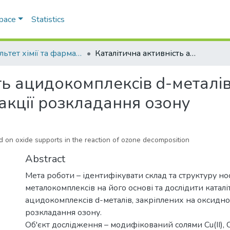
Space
Statistics
Факультет хімії та фармації
Каталітична активність ацидокомплексів d-металів, закріплених на оксидних носіях, в реакції розкладання озону
ть ацидокомплексів d-металів
еакції розкладання озону
ed on oxide supports in the reaction of ozone decomposition
Abstract
Мета роботи – ідентифікувати склад та структуру нос
металокомплексів на його основі та дослідити каталі
ацидокомплексів d-металів, закріплених на оксидному
розкладання озону.
Об'єкт дослідження – модифікований солями Cu(ІІ), Co(І