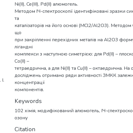
2
Ni(ІІ), Ce(ІІІ), Pd(ІІ) алюмогель.
Методом ІЧ-спектроскопії ідентифіковані зразки с
та
каталізаторів на його основі (MCl2/Al2O3). Методом
що
при закріпленні перехідних металів на Al2O3 форм
лігандні
комплекси з наступною симетрією: для Pd(II) – плоск
Со(ІІ) –
тетраедрична, а для Ni(II) та Cu(II) – октаедрична. На
досліджень отримано ряди активності ЗМКК залежн
І.
концентрації
компонентів.
Keywords
102 хімія
,
модифікований алюмогель
,
ІЧ-спектроско
озону
Citation