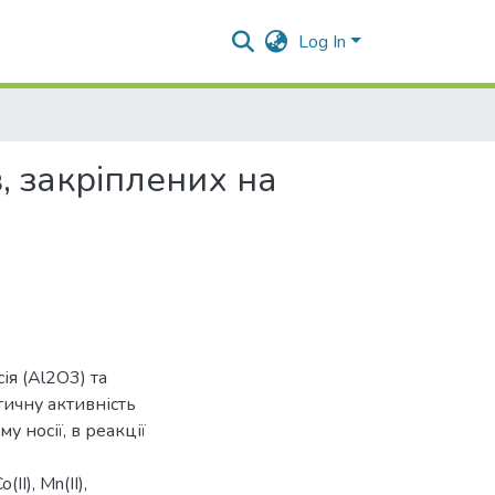
Log In
, закріплених на
ія (Al2O3) та
тичну активність
 носії, в реакції
І), Mn(ІІ),