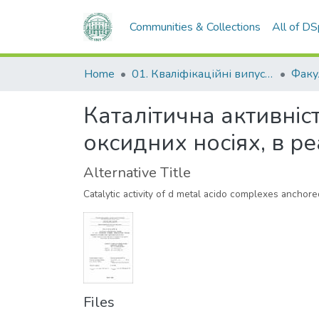
Communities & Collections
All of D
Home
01. Кваліфікаційні випускні роботи здобувачів вищої освіти
Каталітична активніс
оксидних носіях, в р
Alternative Title
Catalytic activity of d metal acido complexes anchor
Files