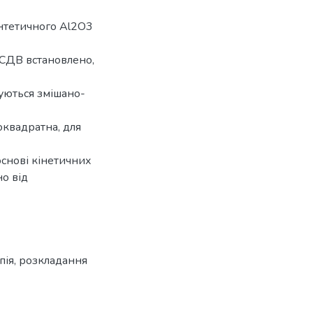
интетичного Al2O3
 СДВ встановлено,
уються змішано-
оквадратна, для
 основі кінетичних
о від
пія
,
розкладання