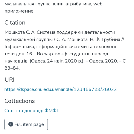
музыкальная группа
,
клип
,
атрибутика
,
web-
приложение
Citation
Мошкота С. А. Система поддержки деятельности
музыкальной группы / С. А. Мошкота, Н. Ф. Трубина //
Інформатика, інформаційні системи та технології :
тези доп. 16-ї Всеукр. конф. студентів і молод.
науковців, (Одеса, 24 квіт. 2020 р.). – Одеса, 2020. – С.
83–84.
URI
https://dspace.onu.edu.ua/handle/123456789/28022
Collections
Статті та доповіді ФМФІТ
Full item page