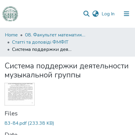
(current)
Log In
Communities
Home
08. Факультет математики, фізики та інформаційних технологій
&
Статті та доповіді ФМФІТ
Collections
Система поддержки деятельности музыкальной группы
All of DSpace
Система поддержки деятельности
музыкальной группы
Statistics
Files
83-84.pdf
(233.38 KB)
Date