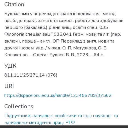
Citation
Буквалізми у перекладі: стратегії подолання : метод.
посіб. до практ. занять та самост. роботи для здобувачів
першого (бакалавр.) рівня вищ. освіти спец. 035
Філологія спеціалізації 035.041 Герм. мови та літ. (пер.
включ.), перша – англ., ОП Переклад з англ. мови та
другої інозем. укр. / уклад. О. П. Матузкова, О. В.
Коваленко. – Одеса : Букаєв В. В., 2023. – 64 с.
УДК
811.111'25'271.14 (076)
URI
https://dspace.onu.edu.ua/handle/123456789/37562
Collections
Підручники, навчальні посібники та інші науково- та
навчально-методичні праці РГФ