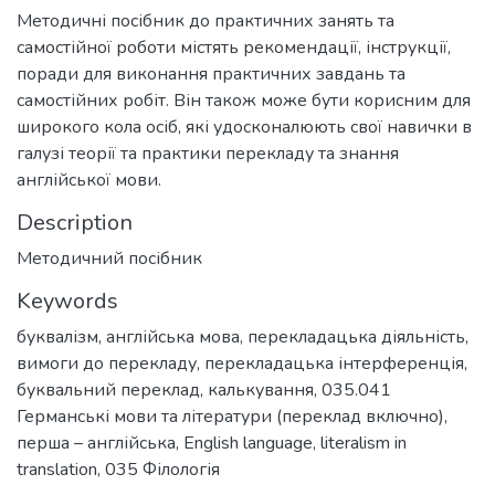
Методичні посібник до практичних занять та
самостійної роботи містять рекомендації, інструкції,
поради для виконання практичних завдань та
самостійних робіт. Він також може бути корисним для
широкого кола осіб, які удосконалюють свої навички в
галузі теорії та практики перекладу та знання
англійської мови.
Description
Методичний посібник
Keywords
буквалізм
,
англійська мова
,
перекладацька діяльність
,
вимоги до перекладу
,
перекладацька інтерференція
,
буквальний переклад
,
калькування
,
035.041
Германські мови та літератури (переклад включно),
перша – англійська
,
English language
,
literalism in
translation
,
035 Філологія