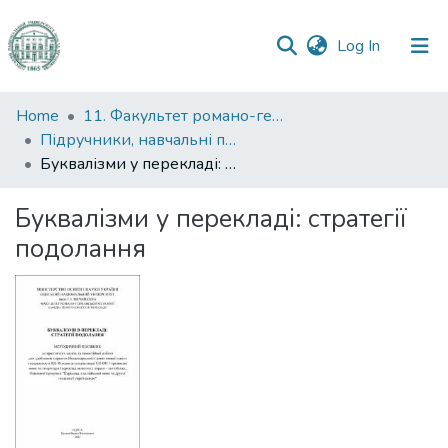
(current)
Log In
Communities
Home
11. Факультет романо-германської філології
&
Підручники, навчальні посібники та інші науково- та навчально-методичні праці РГФ
Collections
Буквалізми у перекладі: стратегії подолання
All of DSpace
Буквалізми у перекладі: стратегії
подолання
Statistics