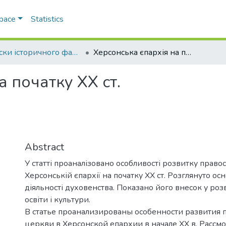
Space
Statistics
Записки історичного факультету
Херсонська єпархія на початку XX ст.
а початку XX ст.
Abstract
У статті проаналізовано особливості розвитку право
Херсонській єпархії на початку XX ст. Розглянуто о
діяльності духовенства. Показано його внесок у роз
освіти і культури.
В статье проанализированы особенности развития 
церкви в Херсонской епархии в начале XX в. Рассм