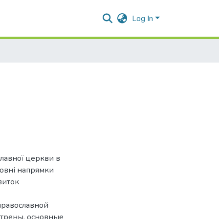
Log In
славної церкви в
сновні напрямки
виток
православной
отрены, основные