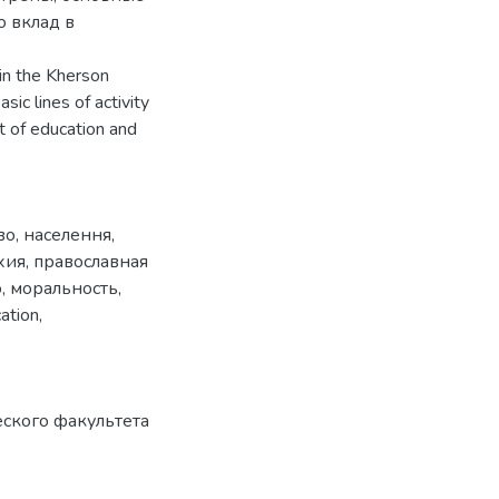
о вклад в
 in the Kherson
sic lines of activity
t of education and
во
,
населення
,
хия
,
православная
о
,
моральность
,
ation
,
еского факультета