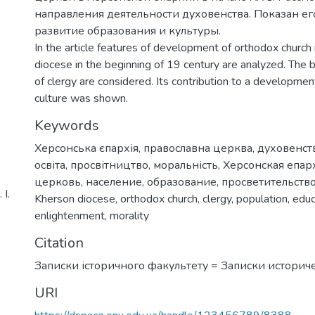
направления деятельности духовенства. Показан ег
развитие образования и культуры.
In the article features of development of orthodox church
diocese in the beginning of 19 century are analyzed. The ba
of clergy are considered. Its contribution to a developmen
culture was shown.
Keywords
Херсонська єпархія
,
православна церква
,
духовенст
освіта
,
просвітництво
,
моральність
,
Херсонская епар
церковь
,
население
,
образование
,
просветительств
І.
Kherson diocese
,
orthodox church
,
clergy
,
population
,
educ
enlightenment
,
morality
Citation
Записки історичного факультету = Записки историч
URI