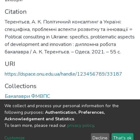
Citation
Терентьєв, А. К. Політичний консалтинг а Україні:
специфіка, проблемні аспекти розвитку та інновації =
Political consulting in Ukraine: specifics, problematic aspects
of development and innovation : дипломна робота
бакалавра / А. К. Терентьєв. – Одеса, 2021. – 55 с.
URI
https://dspace.onu.edu.ua/handle/123456789/33187
Collections
Бакалаври ФМВПС
We collect and process your personal information for the
Full item page
following purposes:
Authentication, Preferences,
Acknowledgement and Statistics
.
To learn more, please read our
privacy policy
.
DSpace software
copyright © 2009-2026
LYRASIS
Cookie
Privacy
End User
Send
Customize
Decline
That's ok