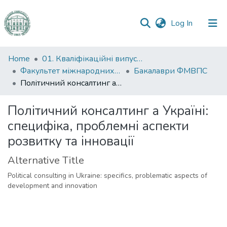
(current)
Log In
Communities
Home
01. Кваліфікаційні випускні роботи здобувачів вищої освіти
&
Факультет міжнародних відносин, політології та соціології
Бакалаври ФМВПС
Collections
Політичний консалтинг а Україні: специфіка, проблемні аспекти розвитку та інновації
All of DSpace
Політичний консалтинг а Україні:
специфіка, проблемні аспекти
Statistics
розвитку та інновації
Alternative Title
Political consulting in Ukraine: specifics, problematic aspects of
development and innovation