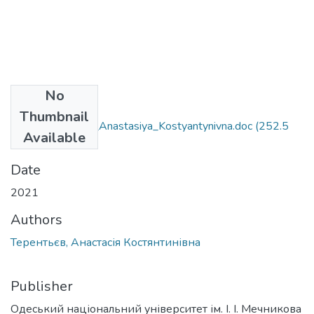
No
Files
Thumbnail
052_Terent'yeva_Anastasiya_Kostyantynivna.doc
(252.5
Available
KB)
Date
2021
Authors
Терентьєв, Анастасія Костянтинівна
Publisher
Одеський національний університет ім. І. І. Мечникова