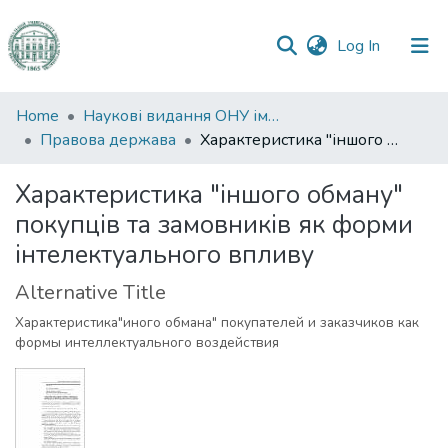
(current)
Log In
Communities
Home
Наукові видання ОНУ імені І. І. Мечникова
&
Правова держава
Характеристика "іншого обману" покупців та замовників як форми інтелектуального впливу
Collections
Характеристика "іншого обману"
All of DSpace
покупців та замовників як форми
інтелектуального впливу
Statistics
Alternative Title
Характеристика"иного обмана" покупателей и заказчиков как
формы интеллектуального воздействия