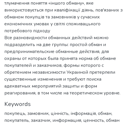
тлумачення поняття «іншого обману», яке
використовується при кваліфікації діянь, пов'язаних з
обманом покупців та замовників у сучасних
економічних умовах у світлі споживацького
потребового підходу
Все разновидности обманных действий можно
подразделить на две группы: простой обман и
предпринимательские обманные действия, для
охраны от которых была принята норма об обмане
покупателей и заказчиков, формы которого с
обретением независимости Украиной претерпели
существенные изменения и требуют поиска
адекватных мероприятий защиты и форм
реагирования, в том числе на теоретическом уровне.
Keywords
покупець
,
замовник
,
цінність
,
інформація
,
обман
,
покупатель
,
заказчик
,
информация
,
ценность
,
обман