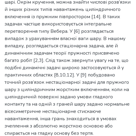
шарі. Окрім кручення, можна знайти числові розв’язки
й інших різних типів навантажень циліндричного
включення із пружним півпростором [14]. В таких
задачах частіше використовується інтегральне
перетворення типу Вебера. У [6] розглядається
випадок з урахуванням власної ваги шару. В нашому
випадку, розглядається стаціонарна задача, але й
динамічним задачам теорії пружності присвячено
багато робіт [2,3]. Слід також звернути увагу на те, що
подібні динамічні задачі широко застосовуються й у
практичних областях [8,10,12]. У [9] побудовано
точний розв’язок нестаціонарної задачі для пружного
шару з циліндричним жорстким включенням, коли на
циліндричній поверхні задано умови гладкого
контакту та на одній з граней шару задано нормальне
вісесиметричне нестаціонарне стискаюче
навантаження, інша грань знаходиться в умовах
зчеплення з абсолютно жорсткою основою або
спирається на гладку основу без тертя.