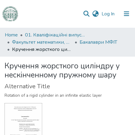
(current)
Log In
Communities
Home
01. Кваліфікаційні випускні роботи здобувачів вищої освіти
&
Факультет математики, фізики та інформаційних технологій
Бакалаври МФІТ
Collections
Кручення жорсткого циліндру у нескінченному пружному шару
All of DSpace
Кручення жорсткого циліндру у
нескінченному пружному шару
Statistics
Alternative Title
Rotation of a rigid cylinder in an infinite elastic layer