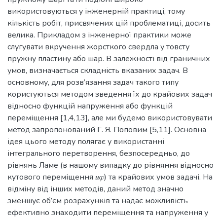
використовуються у інженерній практиці, тому
кількість робіт, присвячених цій проблематиці, досить
велика. Прикладом з інженерної практики може
слугувати вкручення жорсткого свердла у товсту
пружну пластину або шар. В залежності від граничних
умов, визначається складність вказаних задач. В
основному, для розв’язання задач такого типу
користуються методом зведення їх до крайових задач
відносно функцій напруження або функцій
переміщення [1,4,13], але ми будемо використовувати
метод запропонований Г. Я. Поповим [5,11]. Основна
ідея цього методу полягає у використанні
інтегрального перетворення, безпосередньо, до
рівнянь Ламе (в нашому випадку до рівняння відносно
кутового переміщення 𝑢𝜑) та крайових умов задачі. На
відміну від інших методів, даний метод значно
зменшує об’єм розрахунків та надає можливість
ефективно знаходити переміщення та напруження у