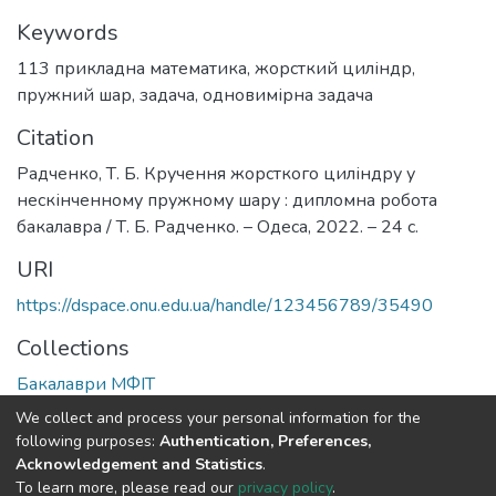
Keywords
113 прикладна математика
,
жорсткий циліндр
,
пружний шар
,
задача
,
одновимірна задача
Citation
Радченко, Т. Б. Кручення жорсткого циліндру у
нескінченному пружному шару : дипломна робота
бакалавра / Т. Б. Радченко. – Одеса, 2022. – 24 с.
URI
https://dspace.onu.edu.ua/handle/123456789/35490
Collections
Бакалаври МФІТ
We collect and process your personal information for the
Full item page
following purposes:
Authentication, Preferences,
Acknowledgement and Statistics
.
To learn more, please read our
privacy policy
.