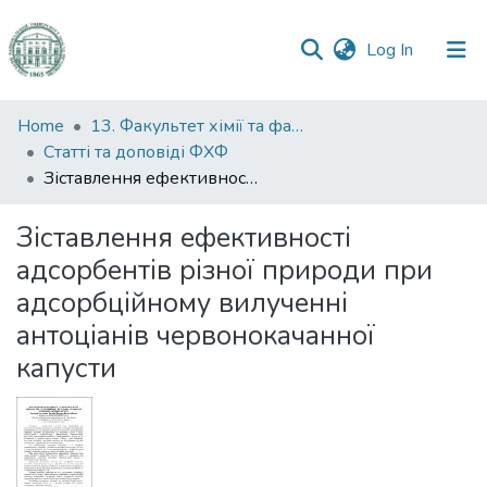
(current)
Log In
Communities
Home
13. Факультет хімії та фармації
&
Статті та доповіді ФХФ
Collections
Зіставлення ефективності адсорбентів різної природи при адсорбційному вилученні антоціанів червонокачанної капусти
All of DSpace
Зіставлення ефективності
адсорбентів різної природи при
Statistics
адсорбційному вилученні
антоціанів червонокачанної
капусти