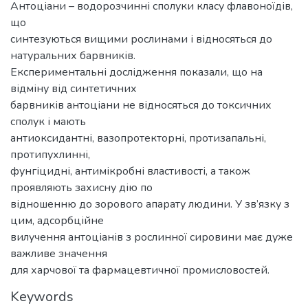
Антоціани – водорозчинні сполуки класу флавоноїдів,
що
синтезуються вищими рослинами і відносяться до
натуральних барвників.
Експериментальні дослідження показали, що на
відміну від синтетичних
барвників антоціани не відносяться до токсичних
сполук і мають
антиоксидантні, вазопротекторні, протизапальні,
протипухлинні,
фунгіцидні, антимікробні властивості, а також
проявляють захисну дію по
відношенню до зорового апарату людини. У зв’язку з
цим, адсорбційне
вилучення антоціанів з рослинної сировини має дуже
важливе значення
для харчової та фармацевтичної промисловостей.
Keywords