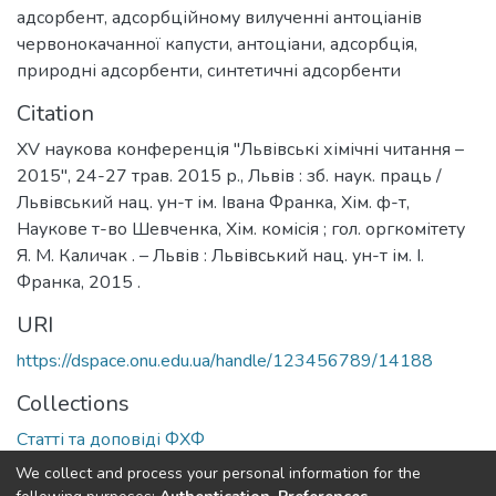
адсорбент
,
адсорбційному вилученні антоціанів
червонокачанної капусти
,
aнтоціани
,
адсорбція
,
природні адсорбенти
,
синтетичні адсорбенти
Citation
ХV наукова конференція "Львівські хімічні читання –
2015", 24-27 трав. 2015 р., Львів : зб. наук. праць /
Львівський нац. ун-т ім. Івана Франка, Хім. ф-т,
Наукове т-во Шевченка, Хім. комісія ; гол. оргкомітету
Я. М. Каличак . – Львів : Львівський нац. ун-т ім. І.
Франка, 2015 .
URI
https://dspace.onu.edu.ua/handle/123456789/14188
Collections
Статті та доповіді ФХФ
We collect and process your personal information for the
Full item page