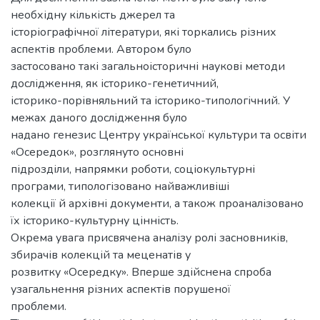
необхідну кількість джерел та
історіографічної літератури, які торкались різних
аспектів проблеми. Автором було
застосовано такі загальноісторичні наукові методи
дослідження, як історико-генетичний,
історико-порівняльний та історико-типологічний. У
межах даного дослідження було
надано генезис Центру української культури та освіти
«Осередок», розглянуто основні
підрозділи, напрямки роботи, соціокультурні
програми, типологізовано найважливіші
колекції й архівні документи, а також проаналізовано
їх історико-культурну цінність.
Окрема увага присвячена аналізу ролі засновників,
збирачів колекцій та меценатів у
розвитку «Осередку». Вперше здійснена спроба
узагальнення різних аспектів порушеної
проблеми.