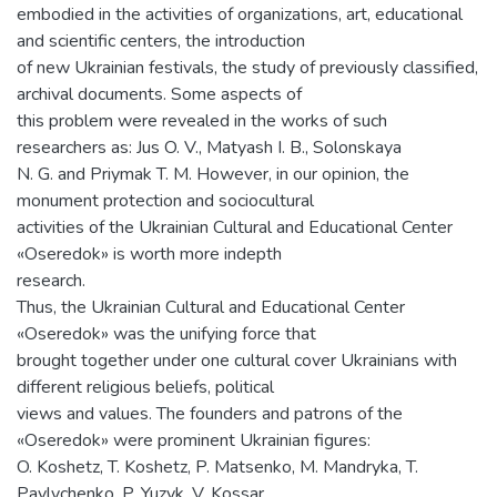
embodied in the activities of organizations, art, educational
and scientific centers, the introduction
of new Ukrainian festivals, the study of previously classified,
archival documents. Some aspects of
this problem were revealed in the works of such
researchers as: Jus O. V., Matyash I. B., Solonskaya
N. G. and Priymak T. M. However, in our opinion, the
monument protection and sociocultural
activities of the Ukrainian Cultural and Educational Center
«Oseredok» is worth more indepth
research.
Thus, the Ukrainian Cultural and Educational Center
«Oseredok» was the unifying force that
brought together under one cultural cover Ukrainians with
different religious beliefs, political
views and values. The founders and patrons of the
«Oseredok» were prominent Ukrainian figures:
O. Koshetz, T. Koshetz, P. Matsenko, M. Mandryka, T.
Pavlychenko, P. Yuzyk, V. Kossar,