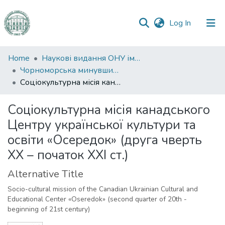
(current)
Log In
Communities
Home
Наукові видання ОНУ імені І. І. Мечникова
&
Чорноморська минувшина
Collections
Соціокультурна місія канадського Центру української культури та освіти «Осередок» (друга чверть ХХ – початок ХХІ ст.)
All of DSpace
Соціокультурна місія канадського
Центру української культури та
Statistics
освіти «Осередок» (друга чверть
ХХ – початок ХХІ ст.)
Alternative Title
Socio-cultural mission of the Canadian Ukrainian Cultural and
Educational Center «Oseredok» (second quarter of 20th -
beginning of 21st century)