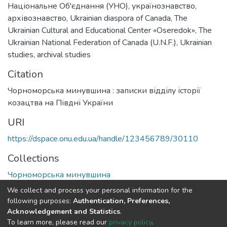
Національне Об'єднання (УНО)
,
українознавство
,
архівознавство
,
Ukrainian diaspora of Canada
,
The
Ukrainian Cultural and Educational Center «Oseredok»
,
The
Ukrainian National Federation of Canada (U.N.F.)
,
Ukrainian
studies
,
archival studies
Citation
Чорноморська минувшина : записки відділу історії
козацтва на Півдні України
URI
https://dspace.onu.edu.ua/handle/123456789/30110
Collections
Чорноморська минувшина
We collect and process your personal information for the
Full item page
following purposes:
Authentication, Preferences,
Acknowledgement and Statistics
.
To learn more, please read our
privacy policy
.