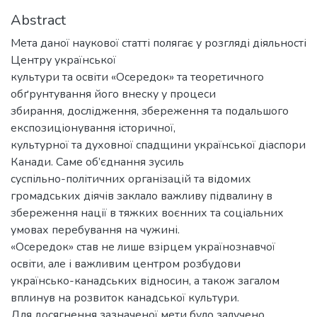
Abstract
Мета даної наукової статті полягає у розгляді діяльності
Центру української
культури та освіти «Осередок» та теоретичного
обґрунтування його внеску у процеси
збирання, дослідження, збереження та подальшого
експозиціонування історичної,
культурної та духовної спадщини української діаспори
Канади. Саме об’єднання зусиль
суспільно-політичних організацій та відомих
громадських діячів заклало важливу підвалину в
збереження нації в тяжких воєнних та соціальних
умовах перебування на чужині.
«Осередок» став не лише взірцем українознавчої
освіти, але і важливим центром розбудови
українсько-канадських відносин, а також загалом
вплинув на розвиток канадської культури.
Для досягнення зазначеної мети було залучено