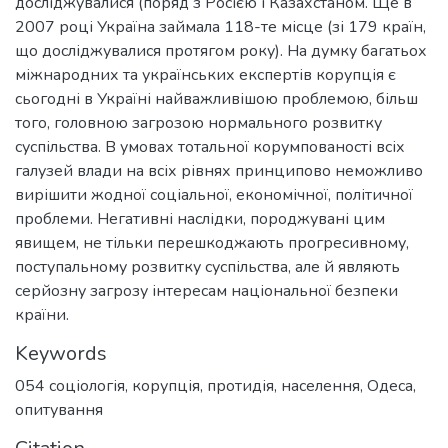
досліджувалися (поряд з Росією і Казахстаном. Ще в
2007 році Україна займала 118-те місце (зі 179 країн,
що досліджувалися протягом року). На думку багатьох
міжнародних та українських експертів корупція є
сьогодні в Україні найважливішою проблемою, більш
того, головною загрозою нормального розвитку
суспільства. В умовах тотальної корумпованості всіх
галузей влади на всіх рівнях принципово неможливо
вирішити жодної соціальної, економічної, політичної
проблеми. Негативні наслідки, породжувані цим
явищем, не тільки перешкоджають прогресивному,
поступальному розвитку суспільства, але й являють
серйозну загрозу інтересам національної безпеки
країни.
Keywords
054 соціологія
,
корупція
,
протидія
,
населення
,
Одеса
,
опитування