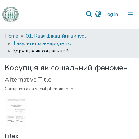
(current)
Log In
Communities
Home
01. Кваліфікаційні випускні роботи здобувачів вищої освіти
&
Факультет міжнародних відносин, політології та соціології
Collections
Корупція як соціальний феномен
All of DSpace
Корупція як соціальний феномен
Alternative Title
Statistics
Corruption as a social phenomenon
Files