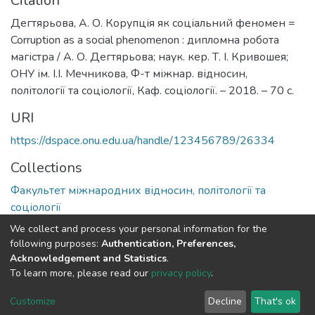
Citation
Дегтярьова, А. О. Корупція як соціальний феномен =
Corruption as a social phenomenon : дипломна робота
магістра / А. О. Дегтярьова; наук. кер. Т. І. Кривошея;
ОНУ ім. І.І. Мечникова, Ф-т міжнар. відносин,
політології та соціології, Каф. соціології. – 2018. – 70 с.
URI
https://dspace.onu.edu.ua/handle/123456789/26334
Collections
Факультет міжнародних відносин, політології та
соціології
We collect and process your personal information for the
Full item page
following purposes:
Authentication, Preferences,
Acknowledgement and Statistics
.
To learn more, please read our
privacy policy
.
DSpace software
copyright © 2009-2026
LYRASIS
Cookie
Privacy
End User
Send
Customize
Decline
That's ok
settings
policy
Agreement
Feedback