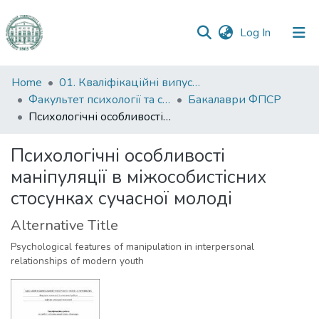
(current)
Log In
Communities
Home
01. Кваліфікаційні випускні роботи здобувачів вищої освіти
&
Факультет психології та соціальної роботи
Бакалаври ФПСР
Collections
Психологічні особливості маніпуляції в міжособистісних стосунках сучасної молоді
All of DSpace
Психологічні особливості
маніпуляції в міжособистісних
Statistics
стосунках сучасної молоді
Alternative Title
Psychological features of manipulation in interpersonal
relationships of modern youth