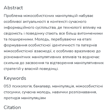
Abstract
Проблема міжособистісних маніпуляцій набуває
особливої актуальності в контексті сучасного
інформаційного суспільства, де технології впливу на
свідомість і поведінку стають все більш витонченими
та поширеними. Молодь, перебуваючи на етапі
формування особистісної ідентичності та патернів
міжособистісної взаємодії, є особливо вразливою до
різноманітних маніпулятивних впливів та водночас
схильна до засвоєння та відтворення маніпулятивних
стратегій у власній поведінці.
Keywords
053 психологія
,
бакалавр
,
маніпуляція
,
міжособистісні
стосунки
,
сучасна молодь
,
навички розпізнавання
,
протидія маніпуляціям
Citation