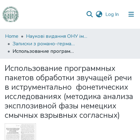
(current)
Log In
Communities
Home
Наукові видання ОНУ імені І. І. Мечникова
&
Записки з романо-германської філології
Collections
Использование программных пакетов обработки звучащей речи в иструментально ­ фонетических исследованиях (методика анализа эксплозивной фазы немецких смычных взрывных согласных)
All of DSpace
Использование программных
пакетов обработки звучащей речи
Statistics
в иструментально ­ фонетических
исследованиях (методика анализа
эксплозивной фазы немецких
смычных взрывных согласных)