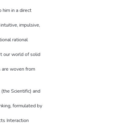
o him in a direct
 intuitive, impulsive,
onal rational
 our world of solid
ds are woven from
 (the Scientific) and
nking, formulated by
cts Interaction