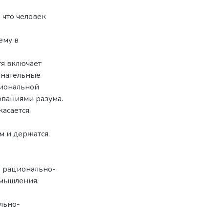
 что человек
ему в
тя включает
знательные
циональной
ованиями разума.
асается,
м и держатся.
е рационально-
 мышления.
льно-