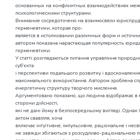
основанных на конфликтных взаимодействиях ме
психологическими структурами.
Внимание сосредоточено на взаимосвязи юриспру
герменевтики, которая про-
является в истолковании различных форм и источни
автором показана нарастающая популярность юрид
герменевтики.
У статті розглядаються питання управління природ
суб’єкта
і перспективи подальшого розвитку і вдосконаленн
максимального використання. Автором зроблена сп
енергетичну структуру творчого мислення.
Аргументовано показано, що людина відображає в м
сторони дійсності,
які не дані йому в безпосередньому вигляді. Однак т
актом свавілля, хоча
включає інтуїтивне, імпульсивне, раціональне і несв
не завжди збігаються з розсудливо-раціональною п