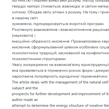
логічністю і іншими вимогами розуму. Автор показав
твердої матерії стикається, взаємодіє зі світом матері
хиткою. Обидва світу зіткані з розуму. На тому і три
в нашому світі
зумовлено, підпорядковується жорсткій програмі.
Розглянуто взаємовплив і взаємозіткнення раціона
(наукового) і
емоційно-образного мислення. Проаналізовано євр
мислення, сформульований шляхом особливих соці
психологічних традицій, заснований на конфліктни
психологічними структурами.
Увагу зосереджено на взаємозв’язку юриспруденції
яка проявляється в тлумаченні різних форм і джерел
наростаюча популярність юридичної герменевтики
The article deals with the management of the natural self
subject and the
prospects for further development and improvement of i
author made an
attempt to determine the energy structure of creative thin