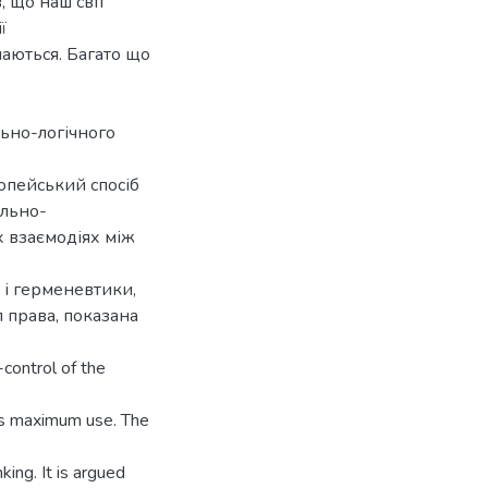
, що наш світ
ї
маються. Багато що
льно-логічного
опейський спосіб
ально-
х взаємодіях між
 і герменевтики,
 права, показана
-control of the
ts maximum use. The
king. It is argued