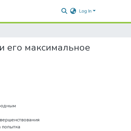
Log In
и его максимальное
иродным
овершенствования
а попытка