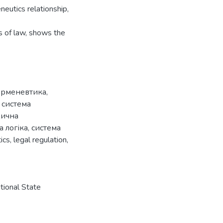
neutics relationship,
es of law, shows the
ерменевтика
,
,
система
ична
 логіка
,
система
ics
,
legal regulation
,
ional State