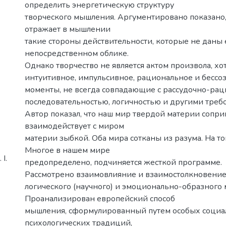
определить энергетическую структуру
творческого мышления. Аргументировано показано,
отражает в мышлении
такие стороны действительности, которые не даны 
непосредственном облике.
Однако творчество не является актом произвола, хо
интуитивное, импульсивное, рациональное и бессо
моменты, не всегда совпадающие с рассудочно-ра
последовательностью, логичностью и другими треб
Автор показал, что наш мир твердой материи соприк
взаимодействует с миром
материи зыбкой. Оба мира сотканы из разума. На то
Многое в нашем мире
І.
предопределено, подчиняется жесткой программе.
Рассмотрено взаимовлияние и взаимостолкновени
логического (научного) и эмоционально-образного
Проанализирован европейский способ
мышления, сформулированный путем особых социа
психологических традиций,