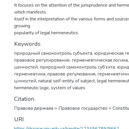
It focuses on the attention of the jurisprudence and herme
which manifests
itself in the interpretation of the various forms and sourc
growing
popularity of legal hermeneutics.
Keywords
природный самоконтроль субъекта
,
юридическая г
правовое регулирование
,
герменевтическая логика
ценностей
,
природний самоконтроль суб’єкта
,
юрид
герменевтика
,
правове регулювання
,
герменевтична
цінностей
,
natural self-entity of subject
,
legal hermeneut
hermeneutic logic
,
system of values
Citation
Правова держава = Правовое государство = Сonstitut
URI
https://dspace.onu.edu.ua/handle/123456789/9661