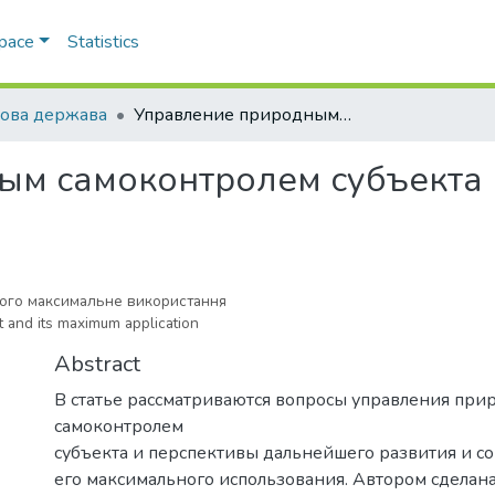
Space
Statistics
ова держава
Управление природным самоконтролем субъекта и его максимальное применение
ым самоконтролем субъекта 
його максимальне використання
t and its maximum application
Abstract
В статье рассматриваются вопросы управления пр
самоконтролем
субъекта и перспективы дальнейшего развития и с
его максимального использования. Автором сделан