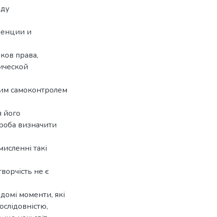
жду
денции и
ков права,
ической
ним самоконтролем
я його
роба визначити
исленні такі
ворчість не є
ідомі моменти, які
ослідовністю,