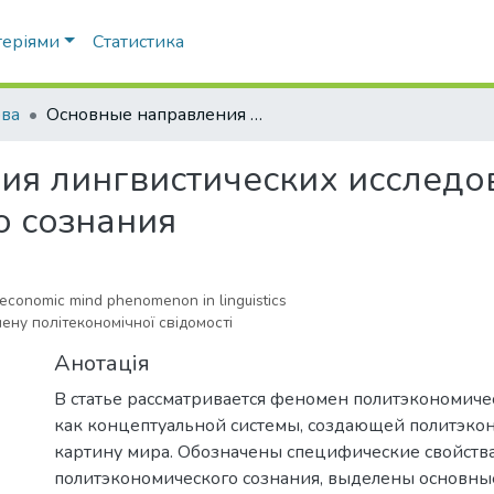
теріями
Статистика
ва
Основные направления лингвистических исследований феномена политэкономического сознания
ия лингвистических исслед
о сознания
l-economic mind phenomenon in linguistics
ну політекономічної свідомості
Анотація
В статье рассматривается феномен политэкономиче
как концептуальной системы, создающей политэко
картину мира. Обозначены специфические свойств
политэкономического сознания, выделены основны