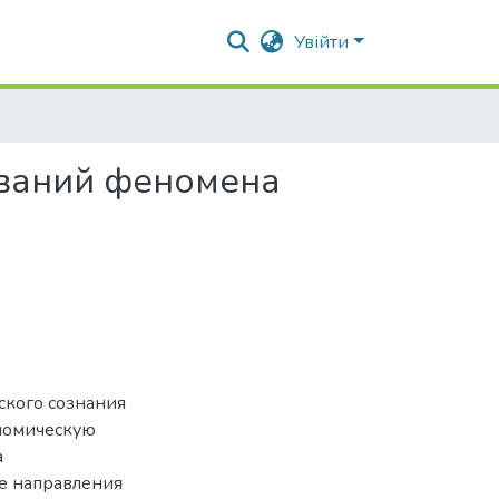
Увійти
ований феномена
ского сознания
номическую
а
е направления