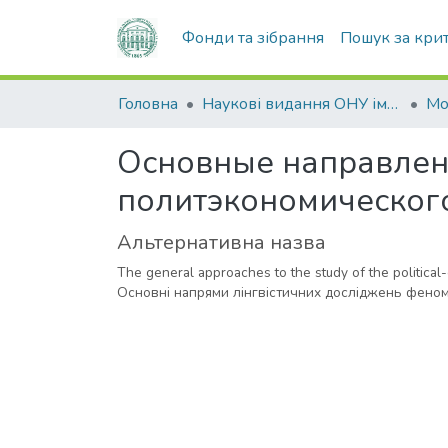
Фонди та зібрання
Пошук за кри
Головна
Наукові видання ОНУ імені І. І. Мечникова
Мо
Основные направлен
политэкономическог
Альтернативна назва
The general approaches to the study of the politica
Основні напрями лінгвістичних досліджень феноме