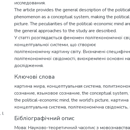
исследования.
The article provides the general description of the politi
phenomenon as a conceptual system, making the politica
picture. The peculiarities of the political-economic mind a
the general approaches to the study are described.
У статті розглядається феномен політекономічної сві
концептуальної системи, що створює
політекономічну картину світу. Визначені специфічні
політекономічної свідомості, виокремлені основні 
дослідження.
Ключові слова
картина мира
,
концептуальная система
,
политэконо
сознание
,
языковое сознание
,
the conceptual system
,
the political-economic mind
,
the world's picture
,
картина 
концептуальна система
,
політекономічна свідомість
,
І.
Бібліографічний опис
Мова: Науково-теоретичний часопис з мовознавства