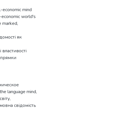
cal-economic mind
l-economic world's
re marked,
домості як
 властивості
напрямки
мическое
the language mind
,
світу
,
мовна свідомість