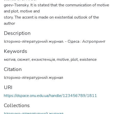
geev-Tsensky. It is stated that the communication of motive
and plot, motive and
story. The accent is made on existential outlook of the
author
Description
Iсторико-лiтературний журнал. - Одеса : Астропринт
Keywords
мотив
,
сюжет
,
екзистенція
,
motive
,
plot
,
existence
Citation
Iсторико-лiтературний журнал
URI
https://dspace.onu.edu.ua/handle/123456789/1811
Collections
Історико-літературний журнал