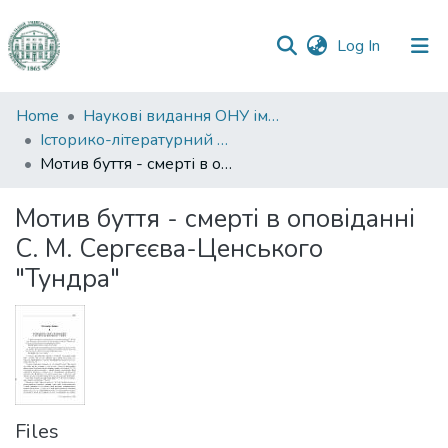
(current)
Log In
Communities
Home
Наукові видання ОНУ імені І. І. Мечникова
&
Історико-літературний журнал
Collections
Мотив буття - смерті в оповіданні С. М. Сергєєва-Ценського "Тундра"
All of DSpace
Мотив буття - смерті в оповіданні
С. М. Сергєєва-Ценського
Statistics
"Тундра"
Files