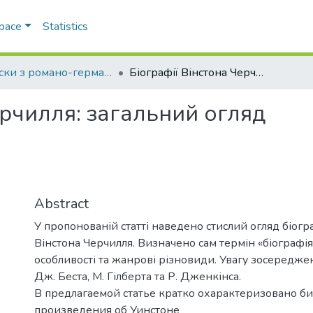
Space
Statistics
Записки з романо-германської філології
Біографії Вінстона Черчилля: загальний огляд
ерчилля: загальний огляд
Abstract
У пропонованій статті наведено стислий огляд біогр
Вінстона Черчилля. Визначено сам термін «біографія
особливості та жанрові різновиди. Увагу зосередже
Дж. Беста, М. Гілберта та Р. Дженкінса.
В предлагаемой статье кратко охарактеризовано б
произведения об Уинстоне