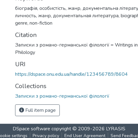
біографія
,
особистість
,
жанр
,
документальна літерат
личность
,
жанр
,
документальная литература
,
biograp
genre
,
non-fiction
Citation
Записки з романо-германської філології = Writings i
Philology
URI
https://dspace.onu.edu.ua/handle/123456789/8604
Collections
Записки з романо-германської філології
Full item page
DSpace software
copyright © 2009-2026
LYRASIS
ookie settings
Privacy policy
End User Agreement
Send Feedba