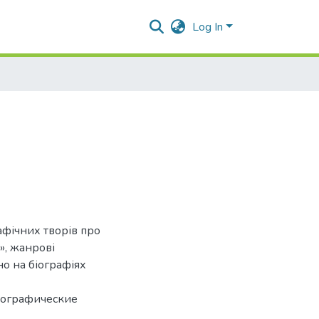
Log In
афічних творів про
», жанрові
но на біографіях
иографические