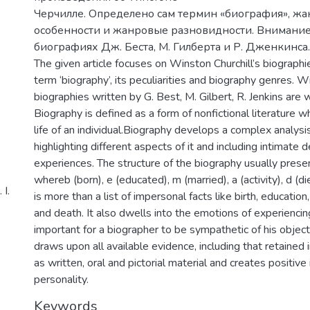
Черчилле. Определено сам термин «биография», ж
особенности и жанровые разновидности. Внимание
биографиях Дж. Беста, М. Гилберта и Р. Дженкинса.
The given article focuses on Winston Churchill’s biographie
term ‘biography’, its peculiarities and biography genres. Wi
biographies written by G. Best, M. Gilbert, R. Jenkins are 
Biography is defined as a form of nonfictional literature w
life of an individual.Biography develops a complex analysis
highlighting different aspects of it and including intimate d
experiences. The structure of the biography usually pres
whereb (born), e (educated), m (married), a (activity), d (d
І.
is more than a list of impersonal facts like birth, education
and death. It also dwells into the emotions of experiencing
important for a biographer to be sympathetic of his objec
draws upon all available evidence, including that retained
as written, oral and pictorial material and creates positive
personality.
Keywords