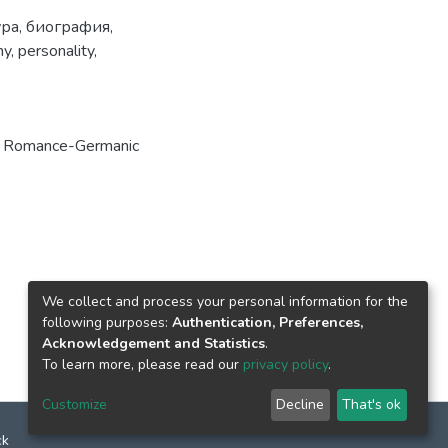
ура
,
биография
,
hy
,
personality
,
n Romance-Germanic
We collect and process your personal information for the
following purposes:
Authentication, Preferences,
Acknowledgement and Statistics
.
To learn more, please read our
privacy policy
.
Customize
Decline
That's ok
ck