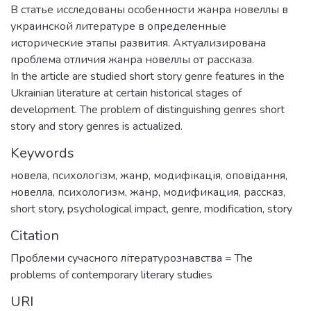
В статье исследованы особенности жанра новеллы в
украинской литературе в определенные
исторические этапы развития. Актуализирована
проблема отличия жанра новеллы от рассказа.
In the article are studied short story genre features in the
Ukrainian literature at certain historical stages of
development. The problem of distinguishing genres short
story and story genres is actualized.
Keywords
новела
,
психологізм
,
жанр
,
модифікація
,
оповідання
,
новелла
,
психологизм
,
жанр
,
модификация
,
рассказ
,
short story
,
psychological impact
,
genre
,
modification
,
story
Citation
Проблеми сучасного літературознавства = The
problems of contemporary literary studies
URI