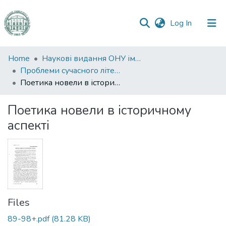
(current)
Log In
Communities
Home
Наукові видання ОНУ імені І. І. Мечникова
&
Проблеми сучасного літературознавства
Collections
Поетика новели в історичному аспекті
All of DSpace
Поетика новели в історичному
аспекті
Statistics
Files
89-98+.pdf
(81.28 KB)