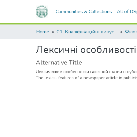
Communities & Collections
All of D
Home
01. Кваліфікаційні випускні роботи здобувачів вищої освіти
Філо
Лексичні особливості 
Alternative Title
Лексические особенности газетной статьи в пуб
The lexical features of a newspaper article in publici