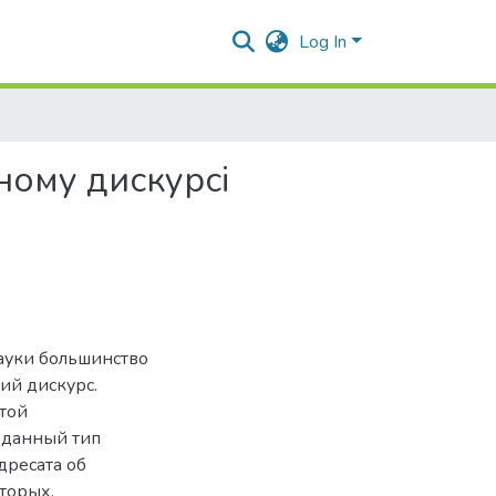
Log In
чному дискурсі
ауки большинство
ий дискурс.
той
 данный тип
дресата об
торых,