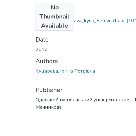
No
Files
Thumbnail
6.020303_Kutsareva_Iryna_Petrivna1.doc
(104
Available
KB)
Date
2018
Authors
Куцарева, Ірина Петрівна
Publisher
Одеський національний університет імені І. 
Мечникова