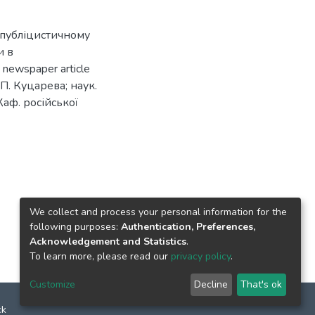
 в публіцистичному
и в
 newspaper article
. П. Куцарева; наук.
 Каф. російської
We collect and process your personal information for the
following purposes:
Authentication, Preferences,
Acknowledgement and Statistics
.
To learn more, please read our
privacy policy
.
Customize
Decline
That's ok
ck