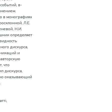
событий, в-
мнением.
но в монографиях
росклонной, Л.Е.
еневой, Н.И.
ашник определяет
видность
ого дискурса,
уникаций и
 авторскую
, что
п дискурса,
ьно оказывающий
.
атті
,