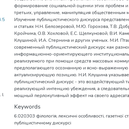
формирование социальной оценки этих проблем и 
третьих, управление, манипуляция общественным 
.5
Изучение публицистического дискурса представле
и статьях Н.Н. Белозеровой, М.Ю. Горохова, Т.В. Доб
Кройчика, О.В. Хохловой, Е.С. Щелкуновой, В.И. Кам
Клушиной, И.А. Стернина и других ученых. М.И. Пт
современный публицистический дискурс как разно
информационно-ориентирующего институциональн
реализуемого при помощи средств массовых комм
предполагающего осознанную и ясно-выраженную
актуализирующую позицию. Н.И. Клушина указывает
публицистический дискурс - это воздействующий ти
реализующий интенцию убеждения, а следовател
І.
мощный перлокутивный эффект на своего адресата
Keywords
6.020303 філологія
,
лексичні особливості
,
газетної ст
публіцистичному дискурсі