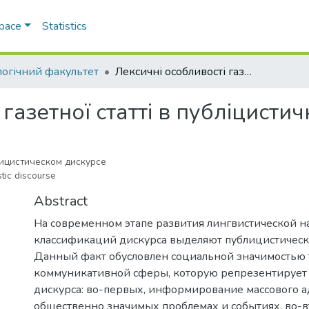
Space
Statistics
логічний факультет
Лексичні особливості газетної статті в публіцистичному дискурсі
газетної статті в публіцисти
лицистическом дискурсе
stic discourse
Abstract
На современном этапе развития лингвистической н
классификаций дискурса выделяют публицистическ
Данный факт обусловлен социальной значимостью 
коммуникативной сферы, которую репрезентирует
дискурса: во-первых, информирование массового а
общественно значимых проблемах и событиях, во-в