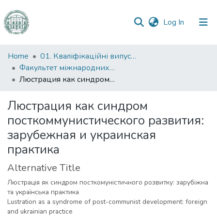
(current)
Log In
Communities
Home
01. Кваліфікаційні випускні роботи здобувачів вищої освіти
&
Факультет міжнародних відносин, політології та соціології
Collections
Люстрация как синдром посткоммунистического развития: зарубежная и украинская практика
All of DSpace
Люстрация как синдром
посткоммунистического развития:
Statistics
зарубежная и украинская
практика
Alternative Title
Люстрація як синдром посткомуністичного розвитку: зарубіжна
та українська практика
Lustration as a syndrome of post-communist development: foreign
and ukrainian practice