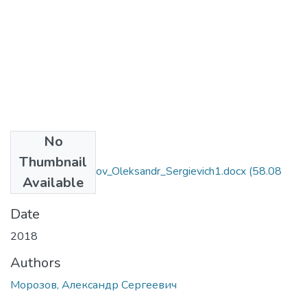
No
Files
Thumbnail
6.030104_Morozov_Oleksandr_Sergievich1.docx
(58.08
Available
KB)
Date
2018
Authors
Морозов, Александр Сергеевич