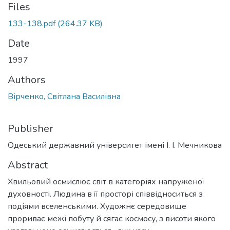
Files
133-138.pdf
(264.37 KB)
Date
1997
Authors
Вірченко, Світлана Василівна
Publisher
Одеський державний університет імені І. І. Мечникова
Abstract
Хвильовий осмислює світ в катего­ріях напруженої
духовності. Людина в її просторі співвідноситься з
подіями вселенськими. Художнє середовище
прориває межі побуту й сягає космосу, з висоти якого