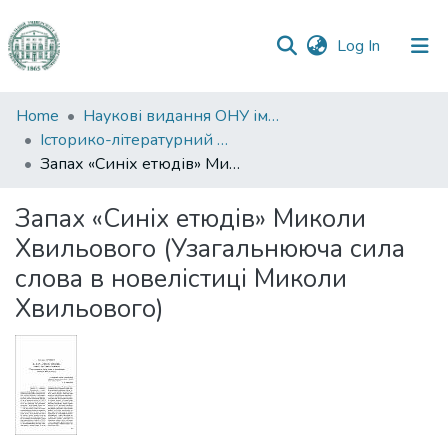
(current)
Log In
Communities
Home
Наукові видання ОНУ імені І. І. Мечникова
&
Історико-літературний журнал
Collections
Запах «Синіх етюдів» Миколи Хвильового (Узагальнююча сила слова в новелістиці Миколи Хвильового)
All of DSpace
Запах «Синіх етюдів» Миколи
Хвильового (Узагальнююча сила
Statistics
слова в новелістиці Миколи
Хвильового)