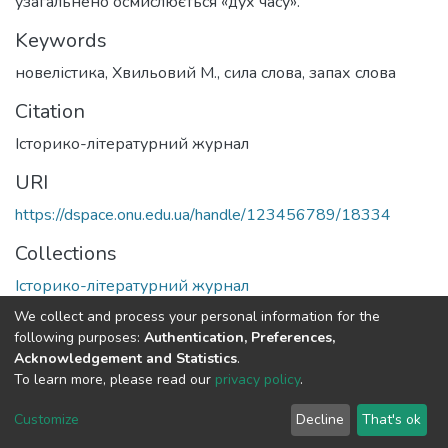
узагальнено осмислю­ється «дух часу».
Keywords
новелістика
,
Хвильовий М.
,
сила слова
,
запах слова
Citation
Історико-літературний журнал
URI
https://dspace.onu.edu.ua/handle/123456789/18334
Collections
Історико-літературний журнал
We collect and process your personal information for the
Full item page
following purposes:
Authentication, Preferences,
Acknowledgement and Statistics
.
To learn more, please read our
privacy policy
.
DSpace software
copyright © 2009-2026
LYRASIS
Cookie
Privacy
End User
Send
Customize
Decline
That's ok
settings
policy
Agreement
Feedback