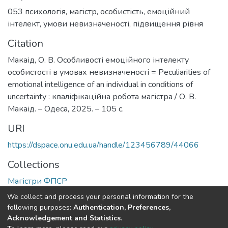
053 психологія
,
магістр
,
особистість
,
емоційний
інтелект
,
умови невизначеності
,
підвищення рівня
Citation
Макаід, О. В. Особливості емоційного інтелекту
особистості в умовах невизначеності = Peculiarities of
emotional intelligence of an individual in conditions of
uncertainty : кваліфікаційна робота магістра / О. В.
Макаід. – Одеса, 2025. – 105 с.
URI
https://dspace.onu.edu.ua/handle/123456789/44066
Collections
Магістри ФПСР
We collect and process your personal information for the
Full item page
following purposes:
Authentication, Preferences,
Acknowledgement and Statistics
.