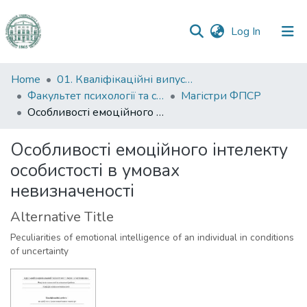
(current)
Log In
Communities
Home
01. Кваліфікаційні випускні роботи здобувачів вищої освіти
&
Факультет психології та соціальної роботи
Магістри ФПСР
Collections
Особливості емоційного інтелекту особистості в умовах невизначеності
All of DSpace
Особливості емоційного інтелекту
особистості в умовах
Statistics
невизначеності
Alternative Title
Peculiarities of emotional intelligence of an individual in conditions
of uncertainty