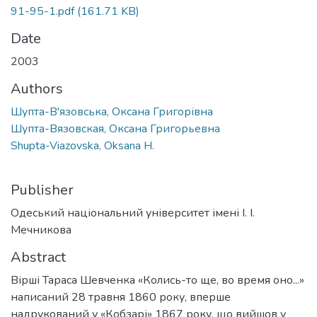
91-95-1.pdf
(161.71 KB)
Date
2003
Authors
Шупта-В'язовська, Оксана Григорівна
Шупта-Вязовская, Оксана Григорьевна
Shupta-Viazovska, Oksana H.
Publisher
Одеський національний університет імені І. І.
Мечникова
Abstract
Вірші Тараса Шевченка «Колись-то ще, во время оно...»
написаний 28 травня 1860 року, вперше
надрукований у «Кобзарі» 1867 року, що вийшов у