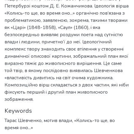
Петербурзі коштом Д. Е. Кожанчикова. Ідеологія вірша
«Колись-то ще, во время оно...» органічно пов’язана з
проблематикою, заявленою, зокрема, такими творами
як «Царі» (1848-1858), «Саул» (1860), i яка
безпосередньо виявляє роздуми поета над сутністю
влади i людини, причетно’ї до неї. Ідеологічний
комплекс твору знаходить своє втілення у створeннi
динамічної описової картини, зображальний план якої
виразно тяжіє до живописного вирішення. Це саме
той твір, в якому послідовно виявилась Шевченкова
«властивість дивитись на світ очима художника.
Композиційно вірш складається з двох частин, які ніби
фіксують перший i другий план живописного
зображення.
Keywords
Тарас Шевченко
,
мотив влади
,
«Колись-то ще, во
время оно...»