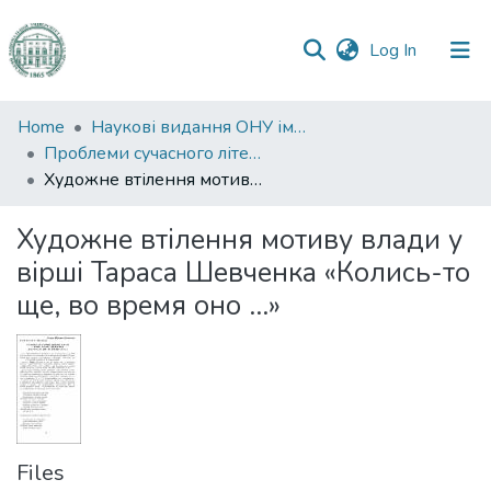
(current)
Log In
Communities
Home
Наукові видання ОНУ імені І. І. Мечникова
&
Проблеми сучасного літературознавства
Collections
Художне втілення мотиву влади у вірші Тараса Шевченка «Колись-то ще, во время оно ...»
All of DSpace
Художне втілення мотиву влади у
вірші Тараса Шевченка «Колись-то
Statistics
ще, во время оно ...»
Files