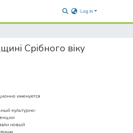
Log In
щині Срібного віку
иционно именуется
ьный культурно-
денции
вали новый
новным