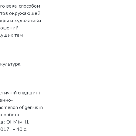
о века, способом
ентов окружающей
ософы и художники
тношений
едущих тем
культура
,
тетичній спадщині
венно-
menon of genius in
мна робота
; ОНУ ім. І.І.
017 . – 40 с.