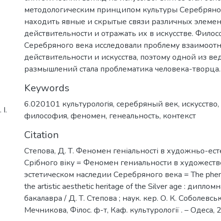
методологическим принципом культуры Серебряног
находить явные и скрытые связи различных элем
действительности и отражать их в искусстве. Фил
Серебряного века исследовали проблему взаимоо
действительности и искусства, поэтому одной из в
размышлений стала проблематика человека-творца.
Keywords
6.020101 культурологiя
,
серебряный век
,
искусство
,
І.
философия
,
феномен
,
генеальность
,
контекст
Citation
Степова, Д. Т. Феномен геніальності в художньо-ес
Срібного віку = Феномен гениальности в художест
эстетическом наследии Серебряного века = The pheno
the artistic aesthetic heritage of the Silver age : дипло
бакалавра / Д. Т. Степова ; наук. кер. О. К. Соболевська 
Мечникова, Філос. ф-т, Каф. культурології . – Одеса, 2