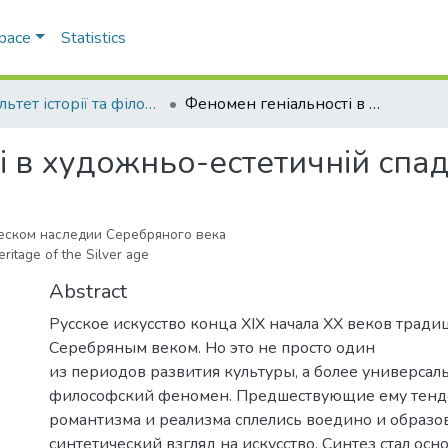
Space
Statistics
Факультет історії та філософії
Феномен геніальності в художньо-естетичній спадщині Срібного віку
 в художньо-естетичній спад
еском наследии Серебряного века
ritage of the Silver age
Abstract
Русское искусство конца XIX начала ХХ веков трад
Серебряным веком. Но это не просто один
из периодов развития культуры, а более универсал
философский феномен. Предшествующие ему тен
романтизма и реализма сплелись воедино и образо
синтетический взгляд на искусство. Синтез стал ос