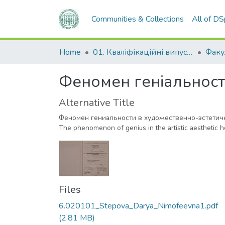
Communities & Collections
All of D
Home
01. Кваліфікаційні випускні роботи здобувачів вищої освіти
Феномен геніальності
Alternative Title
Феномен гениальности в художественно-эстетич
The phenomenon of genius in the artistic aesthetic he
Files
6.020101_Stepova_Darya_Nimofeevna1.pdf
(2.81 MB)