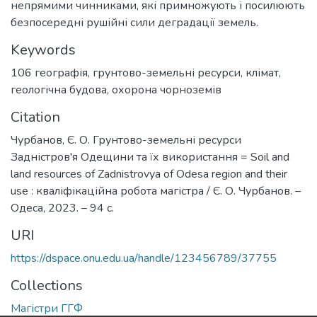
непрямими чинниками, які примножують і посилюють
безпосередні рушійні сили деградації земель.
Keywords
106 географія
,
грунтово-земельні ресурси
,
клімат
,
геологічна будова
,
охорона чорноземів
Citation
Чурбанов, Є. О. Грунтово-земельні ресурси
Задністров'я Одещини та їх використання = Soil and
land resources of Zadnistrovya of Odesa region and their
use : кваліфікаційна робота магістра / Є. О. Чурбанов. –
Одеса, 2023. – 94 с.
URI
https://dspace.onu.edu.ua/handle/123456789/37755
Collections
Магістри ГГФ