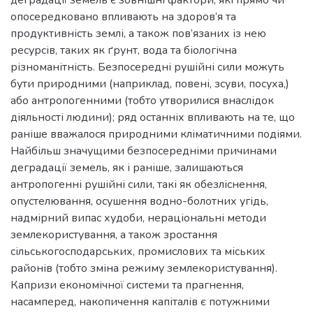
опосередковано впливають на здоров’я та
продуктивність землі, а також пов’язаних із нею
ресурсів, таких як ґрунт, вода та біологічна
різноманітність. Безпосередні рушійні сили можуть
бути природними (наприклад, повені, зсуви, посуха,)
або антропогенними (тобто утворилися внаслідок
діяльності людини); ряд останніх впливають на те, що
раніше вважалося природними кліматичними подіями.
Найбільш значущими безпосередніми причинами
деградації земель, як і раніше, залишаються
антропогенні рушійні сили, такі як обезліснення,
опустелювання, осушення водно-болотних угідь,
надмірний випас худоби, нераціональні методи
землекористування, а також зростання
сільськогосподарських, промислових та міських
районів (тобто зміна режиму землекористування).
Капризи економічної системи та прагнення,
насамперед, накопичення капіталів є потужними