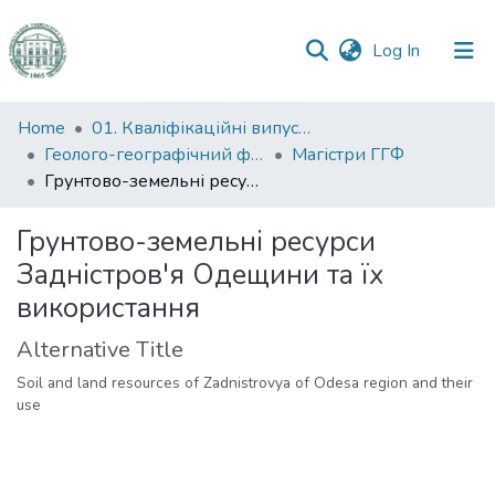
(current)
Log In
Communities
Home
01. Кваліфікаційні випускні роботи здобувачів вищої освіти
&
Геолого-географічний факультет
Магістри ГГФ
Collections
Грунтово-земельні ресурси Задністров'я Одещини та їх використання
All of DSpace
Грунтово-земельні ресурси
Задністров'я Одещини та їх
Statistics
використання
Alternative Title
Soil and land resources of Zadnistrovya of Odesa region and their
use