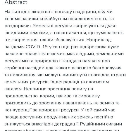
Abstract
На сьогодні людство з погляду спадщини, яку ми
хочемо залишити майбутнім поколінням стоїть на
роздоріжжі. Земельні ресурси скорочуються дуже
швидкими темпами, а навантаження, що зумовлюють
це скорочення, тільки збільшуються. Наприклад,
пандемія COVID-19 у світі ще раз підкреслила дуже
важливе значення взаємин між людьми, земельними
ресурсами та природою і нагадала нам усім про
серйозні наслідки для нашого власного благополуччя
та виживання, які можуть виникнути внаслідок втрати
земельних ресурсів, їх деградації та екосистем
загалом. Невпинне зростання попиту на
продовольство, корми, паливо та сировину
призводить до зростання навантажень на землю та
конкуренції за природні ресурси. У той самий час
площа доступних продуктивних земель постійно
знижується внаслідок деградації. Рушійними силами
деградації земель є зовнішні фактори, які прямо чи