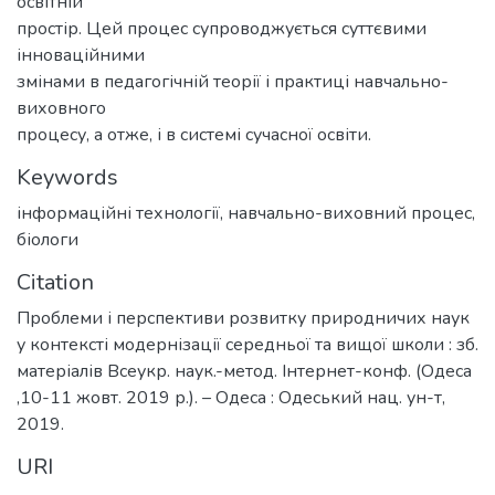
освітній
простір. Цей процес супроводжується суттєвими
інноваційними
змінами в педагогічній теорії і практиці навчально-
виховного
процесу, а отже, і в системі сучасної освіти.
Keywords
інформаційні технології
,
навчально-виховний процес
,
біологи
Citation
Проблеми і перспективи розвитку природничих наук
у контексті модернізації середньої та вищої школи : зб.
матеріалів Всеукр. наук.-метод. Інтернет-конф. (Одеса
,10-11 жовт. 2019 р.). – Одеса : Одеський нац. ун-т,
2019.
URI