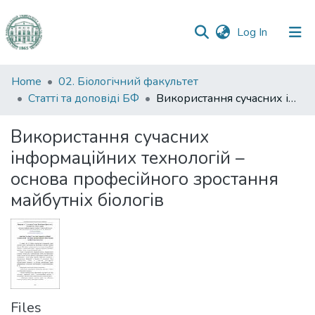
(current)
Log In
Communities
Home
02. Біологічний факультет
&
Статті та доповіді БФ
Використання сучасних інформаційних технологій – основа професійного зростання майбутніх біологів
Collections
Використання сучасних
All of DSpace
інформаційних технологій –
основа професійного зростання
Statistics
майбутніх біологів
Files