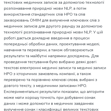
текстових медичних записів за допомогою технології
розпізнавання природної мови NLP, а потім
використання стандартних слів HPO та слів
захворювань OMIM для вилучення ключових слів з
медичних записів для другого раунду за допомогою
технології розпізнавання природної мови NLP. У цій
роботі дається докладне введення в процеси
попередньої обробки даних, проектування моделі,
навчання та перевірки, а також обговорюються
результати та майбутні напрямки досліджень. Для
проведення тестування було вибрано деякі довгі
текстові електронні медичні записи та медичні записи
HPO з історичних замовлень компанії, а також
перевірено та порівняно ключові слова, вибрані з
довгого тексту, з медичними записами HPO.
Експериментальні результати показали, що алгоритм
може мати хорошу точність при добуванні ознак
даних і може допомогти в медичних завданнях
вилучення ознак і класифікації великих текстових