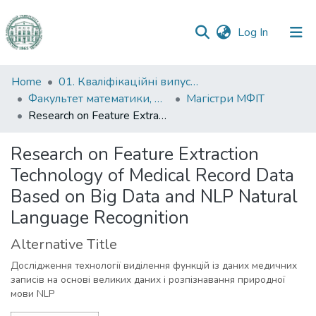
(current)
Log In
Communities
Home
01. Кваліфікаційні випускні роботи здобувачів вищої освіти
&
Факультет математики, фізики та інформаційних технологій
Магістри МФІТ
Collections
Research on Feature Extraction Technology of Medical Record Data Based on Big Data and NLP Natural Language Recognition
All of DSpace
Research on Feature Extraction
Technology of Medical Record Data
Statistics
Based on Big Data and NLP Natural
Language Recognition
Alternative Title
Дослідження технології виділення функцій із даних медичних
записів на основі великих даних і розпізнавання природної
мови NLP