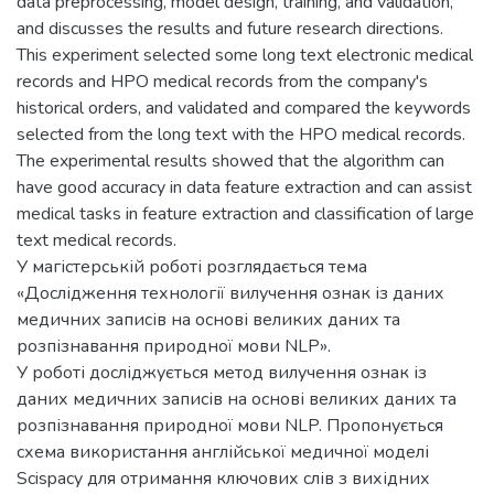
data preprocessing, model design, training, and validation,
and discusses the results and future research directions.
This experiment selected some long text electronic medical
records and HPO medical records from the company's
historical orders, and validated and compared the keywords
selected from the long text with the HPO medical records.
The experimental results showed that the algorithm can
have good accuracy in data feature extraction and can assist
medical tasks in feature extraction and classification of large
text medical records.
У магістерській роботі розглядається тема
«Дослідження технології вилучення ознак із даних
медичних записів на основі великих даних та
розпізнавання природної мови NLP».
У роботі досліджується метод вилучення ознак із
даних медичних записів на основі великих даних та
розпізнавання природної мови NLP. Пропонується
схема використання англійської медичної моделі
Scispacy для отримання ключових слів з вихідних