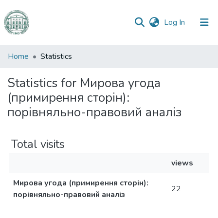
(current)
Log In
Communities
Home
Statistics
&
Collections
Statistics for Мирова угода
(примирення сторін):
All of DSpace
порівняльно-правовий аналіз
Total visits
views
Мирова угода (примирення сторін):
22
порівняльно-правовий аналіз