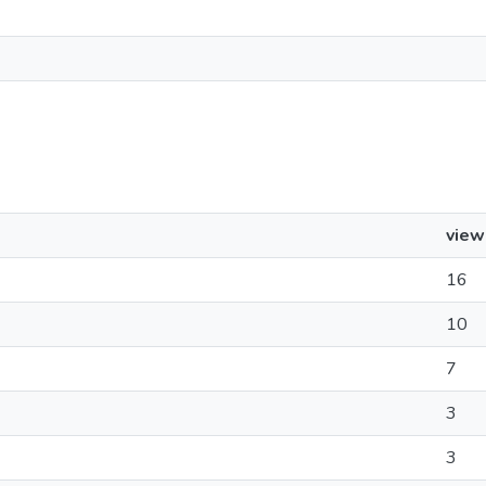
view
16
10
7
3
3