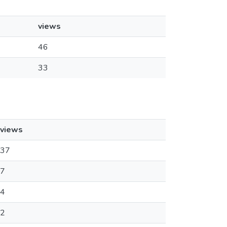
views
46
33
views
37
7
4
2