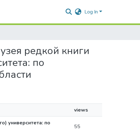
Log In
 Музея редкой книги
итета: по
бласти
views
го) университета: по
55