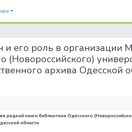
Space
Брун и его роль в организации
о (Новороссийского) универс
твенного архива Одесской о
узея редкой книги библиотеки Одесского (Новороссийско
десской области