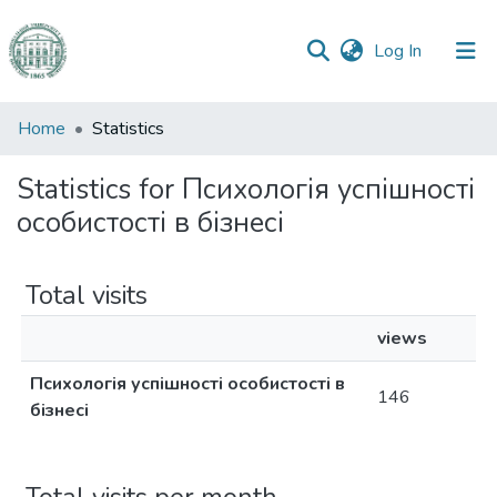
(current)
Log In
Communities
Home
Statistics
&
Collections
Statistics for Психологія успішності
особистості в бізнесі
All of DSpace
Total visits
views
Психологія успішності особистості в
146
бізнесі