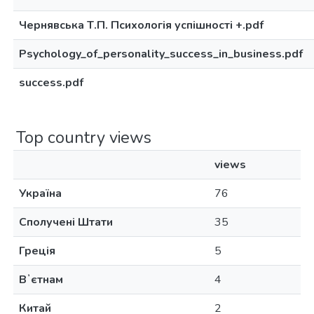
Чернявська Т.П. Психологія успішності +.pdf
Psychology_of_personality_success_in_business.pdf
success.pdf
Top country views
views
Україна
76
Сполучені Штати
35
Греція
5
Вʼєтнам
4
Китай
2