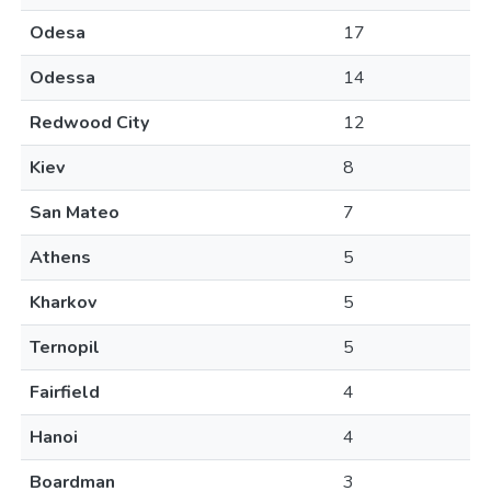
Odesa
17
Odessa
14
Redwood City
12
Kiev
8
San Mateo
7
Athens
5
Kharkov
5
Ternopil
5
Fairfield
4
Hanoi
4
Boardman
3