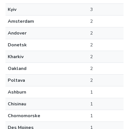
Kyiv
3
Amsterdam
2
Andover
2
Donetsk
2
Kharkiv
2
Oakland
2
Poltava
2
Ashburn
1
Chisinau
1
Chornomorske
1
Des Moines
1