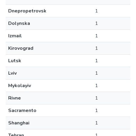
Dnepropetrovsk
1
Dolynska
1
Izmail
1
Kirovograd
1
Lutsk
1
Lviv
1
Mykolayiv
1
Rivne
1
Sacramento
1
Shanghai
1
Tehran
1