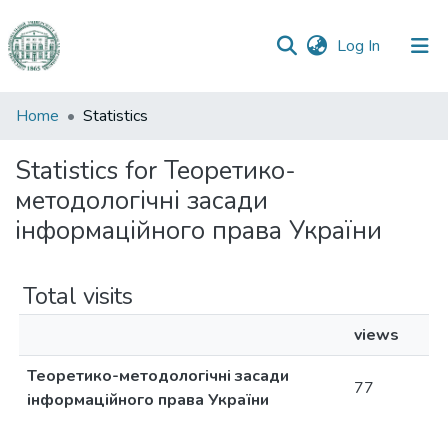
(current)
Log In
Communities
Home
Statistics
&
Collections
Statistics for Теоретико-
методологічні засади
All of DSpace
інформаційного права України
Total visits
views
Теоретико-методологічні засади
77
інформаційного права України