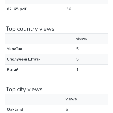
62-65.pdf
36
Top country views
views
Україна
5
Сполучені Штати
5
Китай
1
Top city views
views
Oakland
5