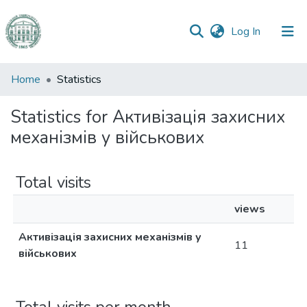
(current)
Log In
Communities
Home
Statistics
&
Collections
Statistics for Активізація захисних
механізмів у військових
All of DSpace
Total visits
views
Активізація захисних механізмів у
11
військових