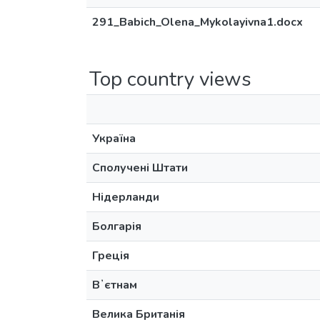
291_Babich_Olena_Mykolayivna1.docx
Top country views
Україна
Сполучені Штати
Нідерланди
Болгарія
Греція
Вʼєтнам
Велика Британія