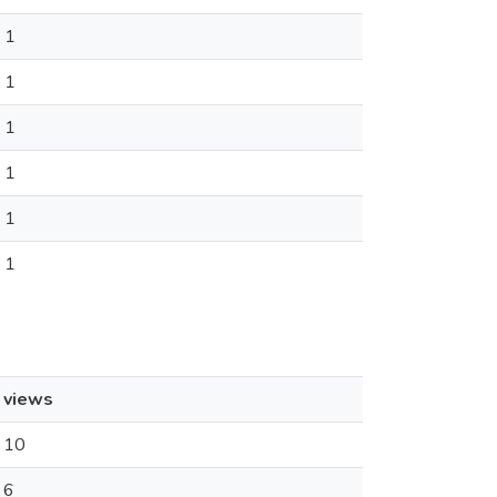
1
1
1
1
1
1
views
10
6