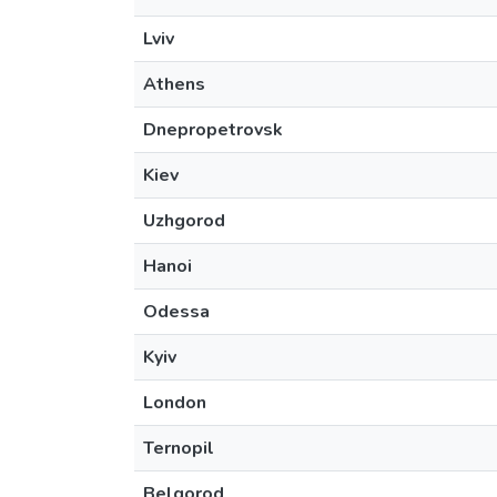
Lviv
Athens
Dnepropetrovsk
Kiev
Uzhgorod
Hanoi
Odessa
Kyiv
London
Ternopil
Belgorod