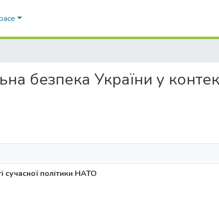
Space
альна безпека України у контек
і сучасної політики НАТО