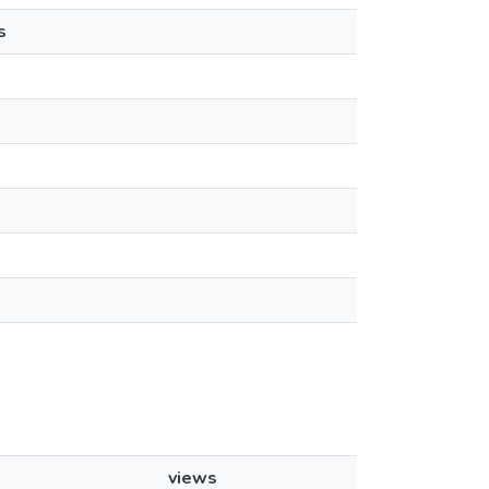
s
views