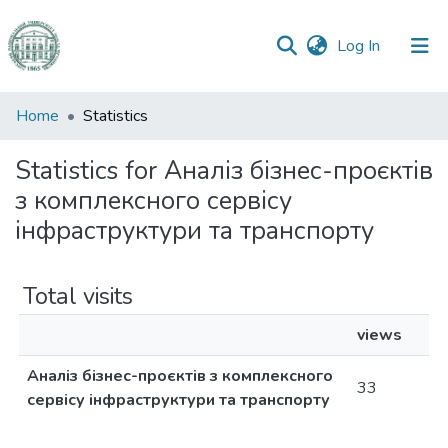
(current)
Log In
Communities
Home
Statistics
&
Collections
Statistics for Аналіз бізнес-проєктів
з комплексного сервісу
All of DSpace
інфраструктури та транспорту
Total visits
views
Аналіз бізнес-проєктів з комплексного
33
сервісу інфраструктури та транспорту