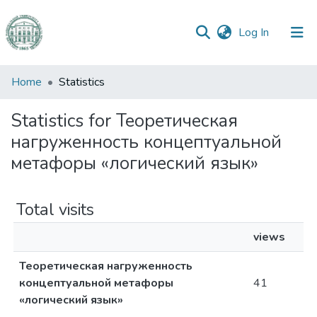
(current)
Log In
Communities
Home
Statistics
&
Collections
Statistics for Теоретическая
нагруженность концептуальной
All of DSpace
метафоры «логический язык»
Total visits
views
Теоретическая нагруженность
концептуальной метафоры
41
«логический язык»