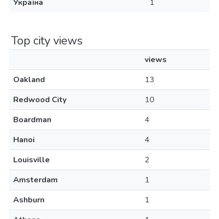
Україна
1
Top city views
views
Oakland
13
Redwood City
10
Boardman
4
Hanoi
4
Louisville
2
Amsterdam
1
Ashburn
1