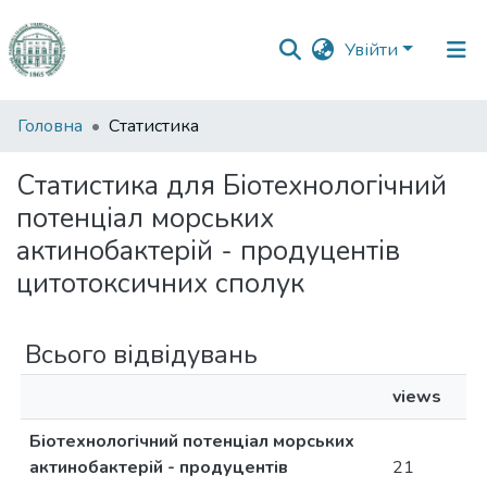
Увійти
Фонди
Головна
Статистика
та
зібрання
Статистика для Біотехнологічний
потенціал морських
Пошук за критеріями
актинобактерій - продуцентів
цитотоксичних сполук
Всього відвідувань
views
Біотехнологічний потенціал морських
актинобактерій - продуцентів
21