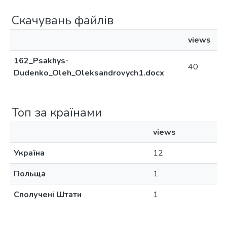
Скачувань файлів
views
162_Psakhys-
40
Dudenko_Oleh_Oleksandrovych1.docx
Топ за країнами
views
Україна
12
Польща
1
Сполучені Штати
1