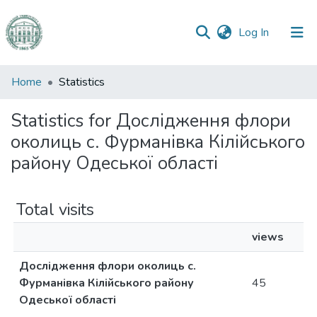
(current)
Log In
Communities
Home
Statistics
&
Collections
Statistics for Дослідження флори
околиць с. Фурманівка Кілійського
All of DSpace
району Одеської області
Total visits
views
Дослідження флори околиць с.
Фурманівка Кілійського району
45
Одеської області