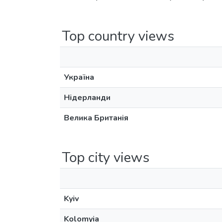
Top country views
Україна
Нідерланди
Велика Британія
Top city views
Kyiv
Kolomyia