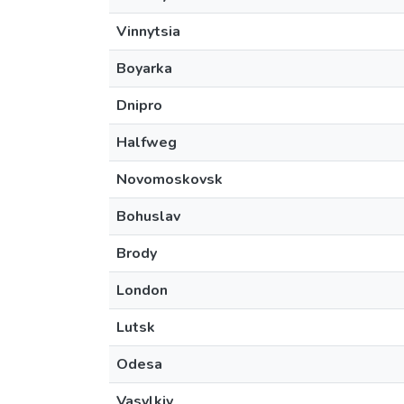
Vinnytsia
Boyarka
Dnipro
Halfweg
Novomoskovsk
Bohuslav
Brody
London
Lutsk
Odesa
Vasylkiv