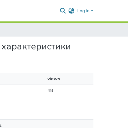
Log In
їх характеристики
views
48
s