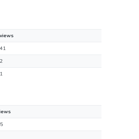
views
41
2
1
iews
5