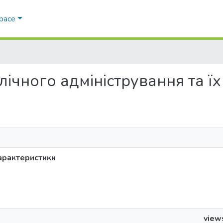
Space
ублічного адміністрування та 
характеристики
view