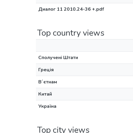
Диалог 11 2010.24-36 +.pdf
Top country views
Сполучені Штати
Греція
Вʼєтнам
Китай
Україна
Top city views