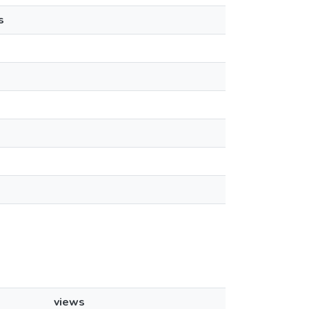
s
views