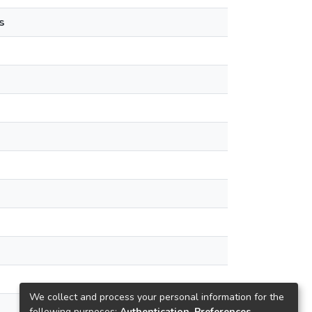
s
We collect and process your personal information for the
following purposes:
Authentication, Preferences,