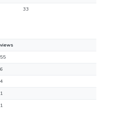
33
views
55
6
4
1
1