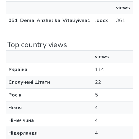
views
051_Dema_Anzhelika_Vitaliyivna1__.docx
361
Top country views
views
Україна
114
Сполучені Штати
22
Росія
5
Чехія
4
Німеччина
4
Нідерланди
4