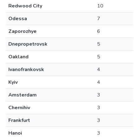
Redwood City
10
Odessa
7
Zaporozhye
6
Dnepropetrovsk
5
Oakland
5
Ivanofrankovsk
4
Kyiv
4
Amsterdam
3
Chernihiv
3
Frankfurt
3
Hanoi
3