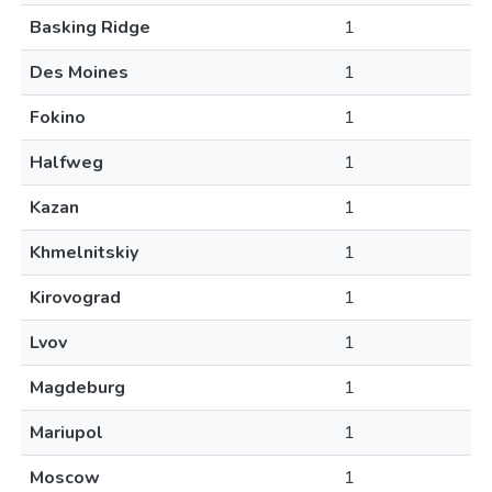
Basking Ridge
1
Des Moines
1
Fokino
1
Halfweg
1
Kazan
1
Khmelnitskiy
1
Kirovograd
1
Lvov
1
Magdeburg
1
Mariupol
1
Moscow
1