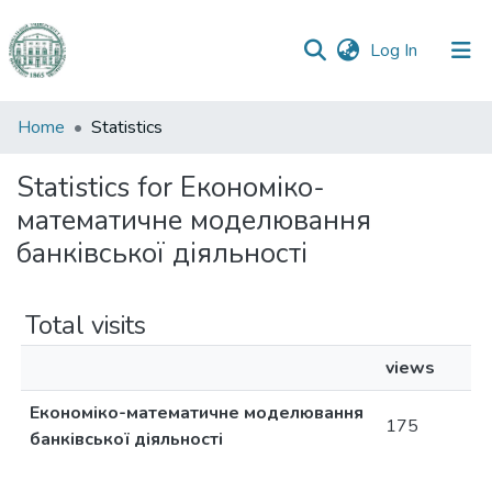
(current)
Log In
Communities
Home
Statistics
&
Collections
Statistics for Економіко-
математичне моделювання
All of DSpace
банківської діяльності
Total visits
views
Економіко-математичне моделювання
175
банківської діяльності