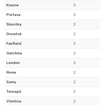
Krasne
3
Poltava
3
Shostka
3
Donetsk
2
Fairfield
2
Gatchina
2
London
2
Rivne
2
Sumy
2
Ternopil
2
Vinnitsa
2