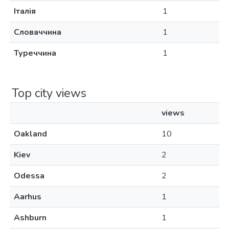
Італія
1
Словаччина
1
Туреччина
1
Top city views
views
Oakland
10
Kiev
2
Odessa
2
Aarhus
1
Ashburn
1