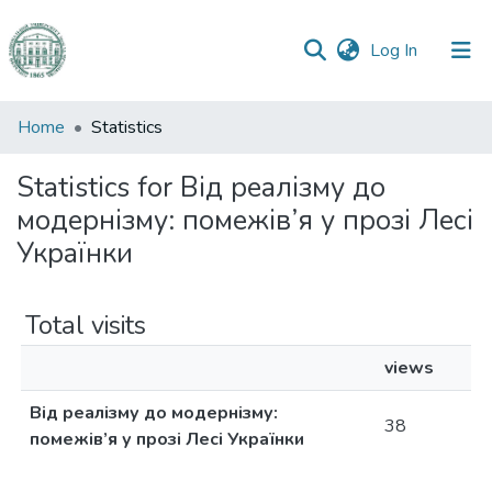
(current)
Log In
Communities
Home
Statistics
&
Collections
Statistics for Від реалізму до
модернізму: помежів’я у прозі Лесі
All of DSpace
Українки
Total visits
views
Від реалізму до модернізму:
38
помежів’я у прозі Лесі Українки