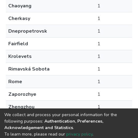
Chaoyang
1
Cherkasy
1
Dnepropetrovsk
1
Fairfield
1
Krolevets
1
Rimavská Sobota
1
Rome
1
Zaporozhye
1
Zhengzhou
1
We collect and process your personal information for the
following purposes:
Authentication, Preferences,
Acknowledgement and Statistics
.
To learn more, please read our
privacy policy
.